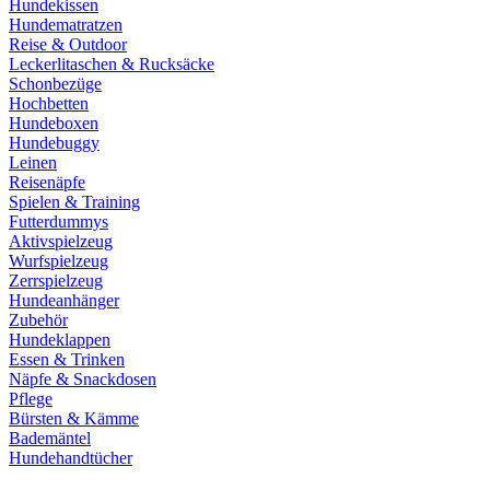
Hundekissen
Hundematratzen
Reise & Outdoor
Leckerlitaschen & Rucksäcke
Schonbezüge
Hochbetten
Hundeboxen
Hundebuggy
Leinen
Reisenäpfe
Spielen & Training
Futterdummys
Aktivspielzeug
Wurfspielzeug
Zerrspielzeug
Hundeanhänger
Zubehör
Hundeklappen
Essen & Trinken
Näpfe & Snackdosen
Pflege
Bürsten & Kämme
Bademäntel
Hundehandtücher