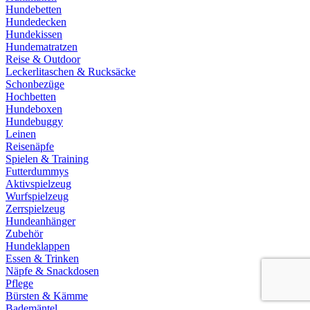
Hundebetten
Hundedecken
Hundekissen
Hundematratzen
Reise & Outdoor
Leckerlitaschen & Rucksäcke
Schonbezüge
Hochbetten
Hundeboxen
Hundebuggy
Leinen
Reisenäpfe
Spielen & Training
Futterdummys
Aktivspielzeug
Wurfspielzeug
Zerrspielzeug
Hundeanhänger
Zubehör
Hundeklappen
Essen & Trinken
Näpfe & Snackdosen
Pflege
Bürsten & Kämme
Bademäntel