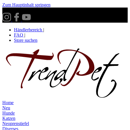
Zum Hauptinhalt springen
Versandkostenfrei ab 30€ innerhalb Deutschlands**
Händlerbereich
|
FAQ
|
Store suchen
Home
Neu
Hunde
Katzen
Neoprenstiefel
Diverses