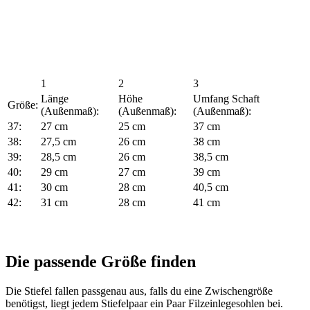
1
2
3
Länge
Höhe
Umfang Schaft
Größe:
(Außenmaß):
(Außenmaß):
(Außenmaß):
37:
27 cm
25 cm
37 cm
38:
27,5 cm
26 cm
38 cm
39:
28,5 cm
26 cm
38,5 cm
40:
29 cm
27 cm
39 cm
41:
30 cm
28 cm
40,5 cm
42:
31 cm
28 cm
41 cm
Die passende Größe finden
Die Stiefel fallen passgenau aus, falls du eine Zwischengröße
benötigst, liegt jedem Stiefelpaar ein Paar Filzeinlegesohlen bei.