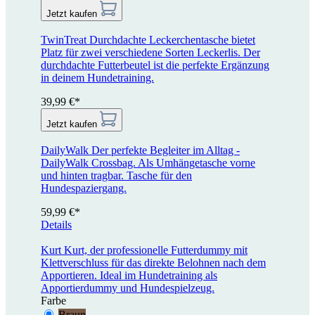
Jetzt kaufen
TwinTreat
Durchdachte Leckerchentasche bietet
Platz für zwei verschiedene Sorten Leckerlis. Der
durchdachte Futterbeutel ist die perfekte Ergänzung
in deinem Hundetraining.
39,99 €*
Jetzt kaufen
DailyWalk
Der perfekte Begleiter im Alltag -
DailyWalk Crossbag. Als Umhängetasche vorne
und hinten tragbar. Tasche für den
Hundespaziergang.
59,99 €*
Details
Kurt
Kurt, der professionelle Futterdummy mit
Klettverschluss für das direkte Belohnen nach dem
Apportieren. Ideal im Hundetraining als
Apportierdummy und Hundespielzeug.
Farbe
Braun