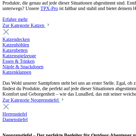
Produkte, die genau auf jede dieser Situationen abgestimmt sind. En
unterwegs? Unsere
TPX-Pro
ist faltbar und stabil und bietet deine
Erfahre mehr
Zur Kategorie Katzen
Katzendecken
Katzenhöhlen
Katzenbetten
Katzenspielzeuge
Essen & Trinken
Näpfe & Snackdosen
Katzenklappen
Das Wohl unserer Samtpfoten steht bei uns an erster Stelle. Egal, o
findest du Produkte, die perfekt auf jede dieser Situationen abgesti
Komfort und Geborgenheit – wie das LunaBed, das mit seiner weiche
Zur Kategorie Neoprenstiefel
Herrenstiefel
Damenstiefel
Neoprenstiefel – Der perfekte Begleiter für Outdoor-Abenteuer