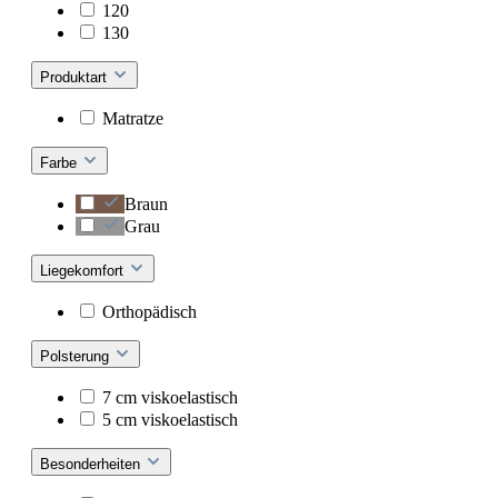
120
130
Produktart
Matratze
Farbe
Braun
Grau
Liegekomfort
Orthopädisch
Polsterung
7 cm viskoelastisch
5 cm viskoelastisch
Besonderheiten