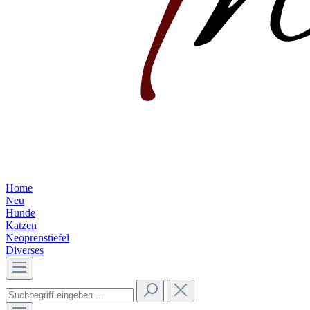
Home
Neu
Hunde
Katzen
Neoprenstiefel
Diverses