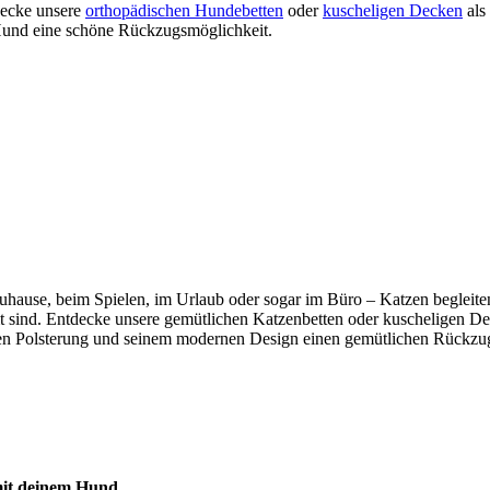
tdecke unsere
orthopädischen Hundebetten
oder
kuscheligen Decken
als
m Hund eine schöne Rückzugsmöglichkeit.
b zuhause, beim Spielen, im Urlaub oder sogar im Büro – Katzen beglei
mmt sind. Entdecke unsere gemütlichen Katzenbetten oder kuscheligen De
n Polsterung und seinem modernen Design einen gemütlichen Rückzugso
 mit deinem Hund