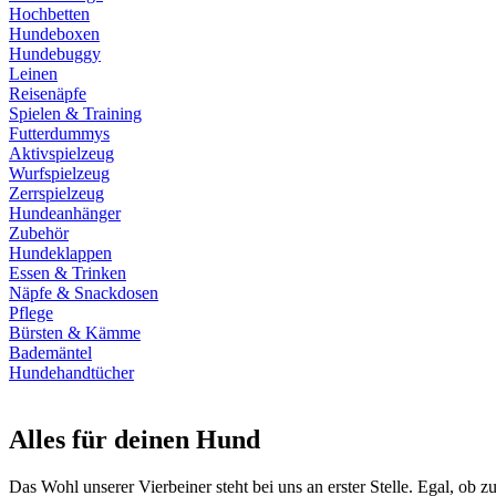
Hochbetten
Hundeboxen
Hundebuggy
Leinen
Reisenäpfe
Spielen & Training
Futterdummys
Aktivspielzeug
Wurfspielzeug
Zerrspielzeug
Hundeanhänger
Zubehör
Hundeklappen
Essen & Trinken
Näpfe & Snackdosen
Pflege
Bürsten & Kämme
Bademäntel
Hundehandtücher
Alles für deinen Hund
Das Wohl unserer Vierbeiner steht bei uns an erster Stelle. Egal, ob