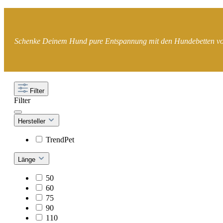
Schenke Deinem Hund pure Entspannung mit den Hundebetten von T
Filter
Filter
Hersteller
TrendPet
Länge
50
60
75
90
110