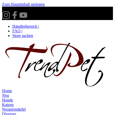
Zum Hauptinhalt springen
Versandkostenfrei ab 30€ innerhalb Deutschlands**
Händlerbereich
|
FAQ
|
Store suchen
Home
Neu
Hunde
Katzen
Neoprenstiefel
Diverses