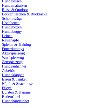
Hundekissen
Hundematratzen
Reise & Outdoor
Leckerlitaschen & Rucksäcke
Schonbezüge
Hochbetten
Hundeboxen
Hundebuggy
Leinen
Reisenäpfe
Spielen & Training
Futterdummys
Aktivspielzeug
Wurfspielzeug
Zerrspielzeug
Hundeanhänger
Zubehör
Hundeklappen
Essen & Trinken
Näpfe & Snackdosen
Pflege
Bürsten & Kämme
Bademäntel
Hundehandtücher