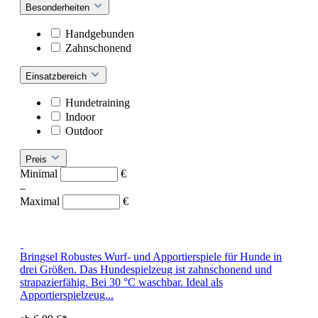
Besonderheiten
Handgebunden
Zahnschonend
Einsatzbereich
Hundetraining
Indoor
Outdoor
Preis
Minimal
€
–
Maximal
€
Bringsel
Robustes Wurf- und Apportierspiele für Hunde in
drei Größen. Das Hundespielzeug ist zahnschonend und
strapazierfähig. Bei 30 °C waschbar. Ideal als
Apportierspielzeug...