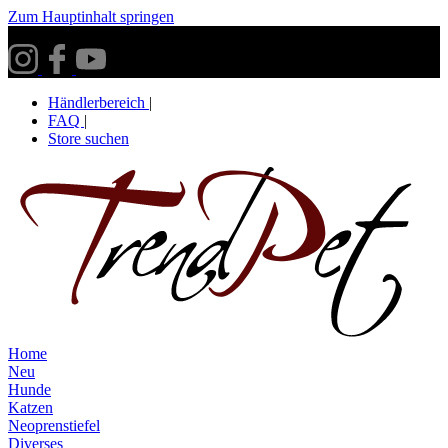
Zum Hauptinhalt springen
Versandkostenfrei ab 30€ innerhalb Deutschlands**
Händlerbereich
|
FAQ
|
Store suchen
Home
Neu
Hunde
Katzen
Neoprenstiefel
Diverses