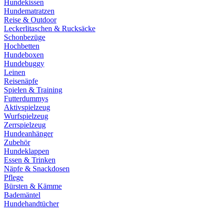
Hundekissen
Hundematratzen
Reise & Outdoor
Leckerlitaschen & Rucksäcke
Schonbezüge
Hochbetten
Hundeboxen
Hundebuggy
Leinen
Reisenäpfe
Spielen & Training
Futterdummys
Aktivspielzeug
Wurfspielzeug
Zerrspielzeug
Hundeanhänger
Zubehör
Hundeklappen
Essen & Trinken
Näpfe & Snackdosen
Pflege
Bürsten & Kämme
Bademäntel
Hundehandtücher