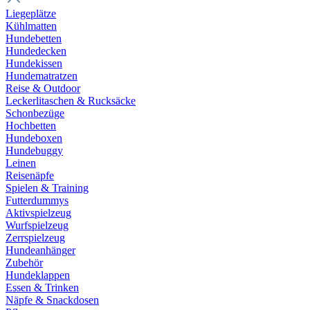
Liegeplätze
Kühlmatten
Hundebetten
Hundedecken
Hundekissen
Hundematratzen
Reise & Outdoor
Leckerlitaschen & Rucksäcke
Schonbezüge
Hochbetten
Hundeboxen
Hundebuggy
Leinen
Reisenäpfe
Spielen & Training
Futterdummys
Aktivspielzeug
Wurfspielzeug
Zerrspielzeug
Hundeanhänger
Zubehör
Hundeklappen
Essen & Trinken
Näpfe & Snackdosen