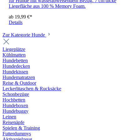
für Hunde mit wasserabweisendem Bezug. 7 cm dicke
Liegefläche aus 100 % Memory Foam.
ab 19,99 €*
Details
Zur Kategorie Hunde
Liegeplätze
Kühlmatten
Hundebetten
Hundedecken
Hundekissen
Hundematratzen
Reise & Outdoor
Leckerlitaschen & Rucksäcke
Schonbezüge
Hochbetten
Hundeboxen
Hundebuggy
Leinen
Reisenäpfe
Spielen & Training
Futterdummys
Aktivspielzeug