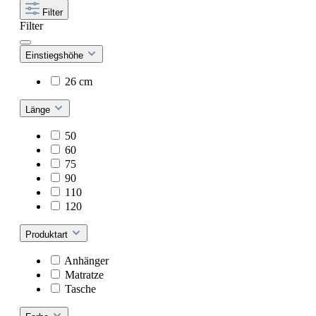
Filter
Filter
Einstiegshöhe
26 cm
Länge
50
60
75
90
110
120
Produktart
Anhänger
Matratze
Tasche