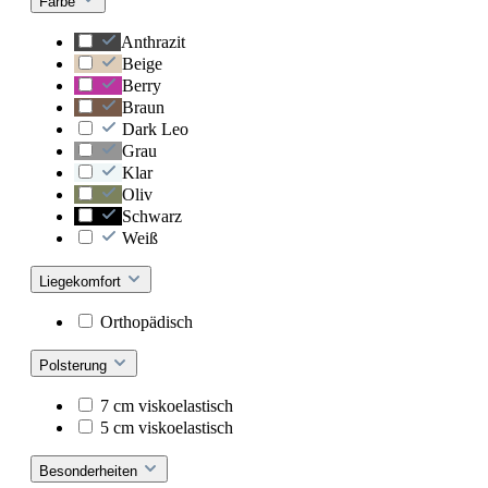
Farbe
Anthrazit
Beige
Berry
Braun
Dark Leo
Grau
Klar
Oliv
Schwarz
Weiß
Liegekomfort
Orthopädisch
Polsterung
7 cm viskoelastisch
5 cm viskoelastisch
Besonderheiten