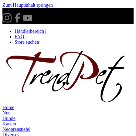
Zum Hauptinhalt springen
Versandkostenfrei ab 30€ innerhalb Deutschlands**
Händlerbereich
|
FAQ
|
Store suchen
Home
Neu
Hunde
Katzen
Neoprenstiefel
Diverses