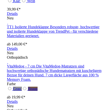
Klar
Weiß
39,99 €*
Details
Neu
TT1 Isolierte Hundeklappe
Besonders robuste, hochwertige
und isolierte Hundeklappe von TrendPet - für verschiedene
Materialien geeignet.
ab 149,00 €*
Details
Neu
Orthopädisch
VitaMedog - 7 cm
Die VitaMedog-Matratzen sind
hochwertige orthopädische Hundematratzen mit kuscheligem
Bezug für deinen Hund. 7 cm dicke Liegefläche aus 100 %
Memory Foam.
Farbe
Grau
Braun
ab 19,99 €*
Details
Neu