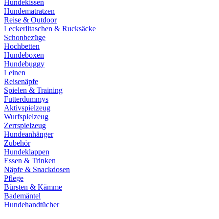
Hundekissen
Hundematratzen
Reise & Outdoor
Leckerlitaschen & Rucksäcke
Schonbezüge
Hochbetten
Hundeboxen
Hundebuggy
Leinen
Reisenäpfe
Spielen & Training
Futterdummys
Aktivspielzeug
Wurfspielzeug
Zerrspielzeug
Hundeanhänger
Zubehör
Hundeklappen
Essen & Trinken
Näpfe & Snackdosen
Pflege
Bürsten & Kämme
Bademäntel
Hundehandtücher