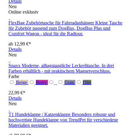
Details
Neu
Online exklusiv
FlexBag Zubehörtasche für Fahrradanhänger
Kleine Tasche
für Zubehör passend zum DogBus, DogBus Plus und
Comfort Wagon - ideal für die Radtour.
ab 12,99 €*
Details
Neu
Snaxx
Moderne, alltagstaugliche Leckerlitasche. In drei
Farben erhältlich - mit praktischem Magnetverschluss.
Farbe
Beige
Berry
Grau
Oliv
22,99 €*
Details
Neu
T1 Hundeklappe / Katzenklappe
Besonders robuste und
hochwertige Hundeklappe von TrendPet für verschiedene
Materialien geeignet.