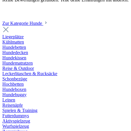
Zur Kategorie Hunde
Liegeplätze
Kühlmatten
Hundebetten
Hundedecken
Hundekissen
Hundematratzen
Reise & Outdoor
Leckerlitaschen & Rucksäcke
Schonbezüge
Hochbetten
Hundeboxen
Hundebuggy
Leinen
Reisenäpfe
Spielen & Training
Futterdummys
Aktivspielzeug
Wurfspielzeug