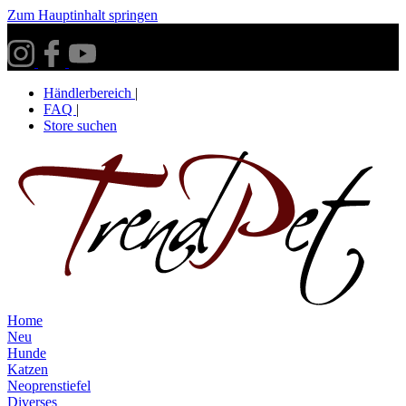
Zum Hauptinhalt springen
Versandkostenfrei ab 30€ innerhalb Deutschlands**
Händlerbereich
|
FAQ
|
Store suchen
Home
Neu
Hunde
Katzen
Neoprenstiefel
Diverses