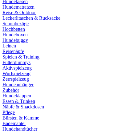
Hundekissen
Hundematratzen
Reise & Outdoor
Leckerlitaschen & Rucksäcke
Schonbezüge
Hochbetten
Hundeboxen
Hundebuggy
Leinen
Reisenäpfe
Spielen & Training
Futterdummys
Aktivspielzeug
Wurfspielzeug
Zerrspielzeug
Hundeanhänger
Zubehör
Hundeklappen
Essen & Trinken
Näpfe & Snackdosen
Pflege
Bürsten & Kämme
Bademäntel
Hundehandtücher