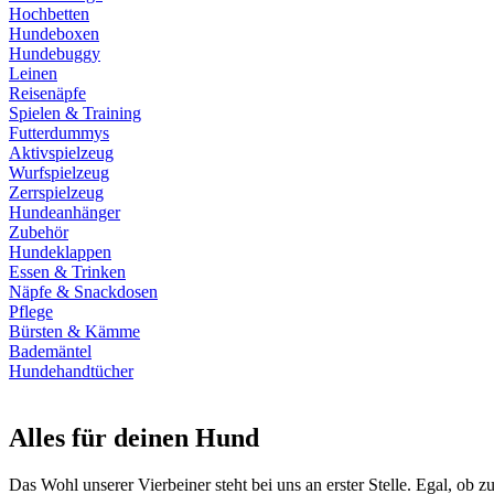
Hochbetten
Hundeboxen
Hundebuggy
Leinen
Reisenäpfe
Spielen & Training
Futterdummys
Aktivspielzeug
Wurfspielzeug
Zerrspielzeug
Hundeanhänger
Zubehör
Hundeklappen
Essen & Trinken
Näpfe & Snackdosen
Pflege
Bürsten & Kämme
Bademäntel
Hundehandtücher
Alles für deinen Hund
Das Wohl unserer Vierbeiner steht bei uns an erster Stelle. Egal, ob