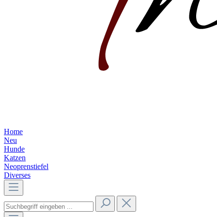
Home
Neu
Hunde
Katzen
Neoprenstiefel
Diverses