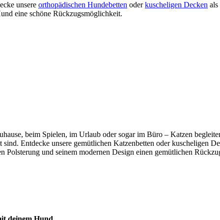
tdecke unsere
orthopädischen Hundebetten
oder
kuscheligen Decken
als
m Hund eine schöne Rückzugsmöglichkeit.
b zuhause, beim Spielen, im Urlaub oder sogar im Büro – Katzen beglei
mmt sind. Entdecke unsere gemütlichen Katzenbetten oder kuscheligen De
n Polsterung und seinem modernen Design einen gemütlichen Rückzugso
 mit deinem Hund