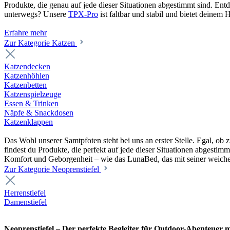
Produkte, die genau auf jede dieser Situationen abgestimmt sind. En
unterwegs? Unsere
TPX-Pro
ist faltbar und stabil und bietet deine
Erfahre mehr
Zur Kategorie Katzen
Katzendecken
Katzenhöhlen
Katzenbetten
Katzenspielzeuge
Essen & Trinken
Näpfe & Snackdosen
Katzenklappen
Das Wohl unserer Samtpfoten steht bei uns an erster Stelle. Egal, o
findest du Produkte, die perfekt auf jede dieser Situationen abgesti
Komfort und Geborgenheit – wie das LunaBed, das mit seiner weiche
Zur Kategorie Neoprenstiefel
Herrenstiefel
Damenstiefel
Neoprenstiefel – Der perfekte Begleiter für Outdoor-Abenteuer