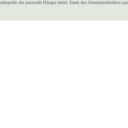
ede Hundegröße der passende Hänger dabei. Dank des Aluminiumbodens