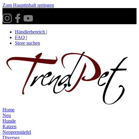
Zum Hauptinhalt springen
Versandkostenfrei ab 30€ innerhalb Deutschlands**
Händlerbereich
|
FAQ
|
Store suchen
Home
Neu
Hunde
Katzen
Neoprenstiefel
Diverses