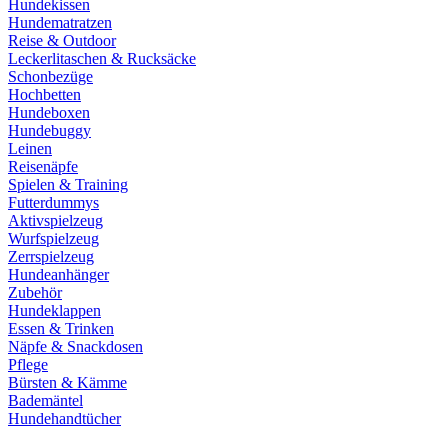
Hundekissen
Hundematratzen
Reise & Outdoor
Leckerlitaschen & Rucksäcke
Schonbezüge
Hochbetten
Hundeboxen
Hundebuggy
Leinen
Reisenäpfe
Spielen & Training
Futterdummys
Aktivspielzeug
Wurfspielzeug
Zerrspielzeug
Hundeanhänger
Zubehör
Hundeklappen
Essen & Trinken
Näpfe & Snackdosen
Pflege
Bürsten & Kämme
Bademäntel
Hundehandtücher