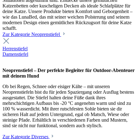
Situationen abgestimmt sind. Entdecke unsere gemütlichen
Katzenbetten oder kuscheligen Decken als ideale Schlafplätze für
deine Katze. Unsere Produkte bieten Komfort und Geborgenheit –
wie das LunaBed, das mit seiner weichen Polsterung und seinem
modernen Design einen gemütlichen Rückzugsort für deine Katze
schafft.
Zur Kategorie Neoprenstiefel
Herrenstiefel
Damenstiefel
Neoprenstiefel – Der perfekte Begleiter für Outdoor-Abenteuer
mit deinem Hund
Ob bei Regen, Schnee oder eisiger Kälte – mit unseren
Neoprenstiefeln bist du für jeden Spaziergang oder Ausflug bestens
ausgestattet. Die Stiefel halten deine Füße dank ihres
mehrschichtigen Aufbaus bis -20 °C angenehm warm und sind zu
100 % wasserdicht. Mit ihrer rutschfesten Sohle bieten sie dir
sicheren Halt auf jedem Untergrund, egal ob Matsch, Wiese oder
steinige Pfade. Erhältlich in verschiedenen Farben und Mustern,
sind sie nicht nur funktional, sondern auch stylisch.
Zur Kategorie Diverses