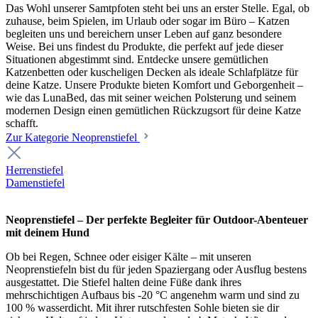
Das Wohl unserer Samtpfoten steht bei uns an erster Stelle. Egal, ob
zuhause, beim Spielen, im Urlaub oder sogar im Büro – Katzen
begleiten uns und bereichern unser Leben auf ganz besondere
Weise. Bei uns findest du Produkte, die perfekt auf jede dieser
Situationen abgestimmt sind. Entdecke unsere gemütlichen
Katzenbetten oder kuscheligen Decken als ideale Schlafplätze für
deine Katze. Unsere Produkte bieten Komfort und Geborgenheit –
wie das LunaBed, das mit seiner weichen Polsterung und seinem
modernen Design einen gemütlichen Rückzugsort für deine Katze
schafft.
Zur Kategorie Neoprenstiefel
Herrenstiefel
Damenstiefel
Neoprenstiefel – Der perfekte Begleiter für Outdoor-Abenteuer
mit deinem Hund
Ob bei Regen, Schnee oder eisiger Kälte – mit unseren
Neoprenstiefeln bist du für jeden Spaziergang oder Ausflug bestens
ausgestattet. Die Stiefel halten deine Füße dank ihres
mehrschichtigen Aufbaus bis -20 °C angenehm warm und sind zu
100 % wasserdicht. Mit ihrer rutschfesten Sohle bieten sie dir