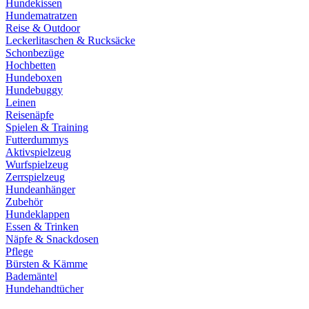
Hundekissen
Hundematratzen
Reise & Outdoor
Leckerlitaschen & Rucksäcke
Schonbezüge
Hochbetten
Hundeboxen
Hundebuggy
Leinen
Reisenäpfe
Spielen & Training
Futterdummys
Aktivspielzeug
Wurfspielzeug
Zerrspielzeug
Hundeanhänger
Zubehör
Hundeklappen
Essen & Trinken
Näpfe & Snackdosen
Pflege
Bürsten & Kämme
Bademäntel
Hundehandtücher