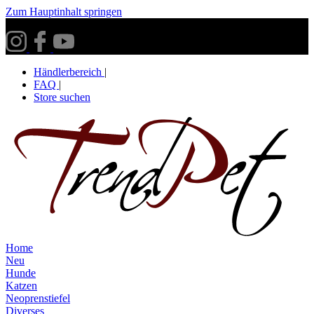
Zum Hauptinhalt springen
Versandkostenfrei ab 30€ innerhalb Deutschlands**
Händlerbereich
|
FAQ
|
Store suchen
Home
Neu
Hunde
Katzen
Neoprenstiefel
Diverses