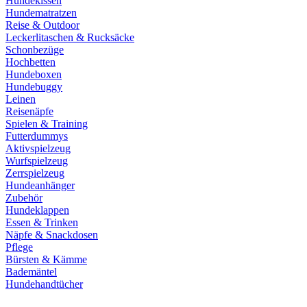
Hundekissen
Hundematratzen
Reise & Outdoor
Leckerlitaschen & Rucksäcke
Schonbezüge
Hochbetten
Hundeboxen
Hundebuggy
Leinen
Reisenäpfe
Spielen & Training
Futterdummys
Aktivspielzeug
Wurfspielzeug
Zerrspielzeug
Hundeanhänger
Zubehör
Hundeklappen
Essen & Trinken
Näpfe & Snackdosen
Pflege
Bürsten & Kämme
Bademäntel
Hundehandtücher