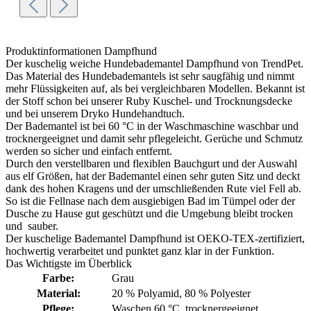
Produktinformationen Dampfhund
Der kuschelig weiche Hundebademantel Dampfhund von TrendPet.
Das Material des Hundebademantels ist sehr saugfähig und nimmt
mehr Flüssigkeiten auf, als bei vergleichbaren Modellen. Bekannt ist
der Stoff schon bei unserer Ruby Kuschel- und Trocknungsdecke
und bei unserem Dryko Hundehandtuch.
Der Bademantel ist bei 60 °C in der Waschmaschine waschbar und
trocknergeeignet und damit sehr pflegeleicht. Gerüche und Schmutz
werden so sicher und einfach entfernt.
Durch den verstellbaren und flexiblen Bauchgurt und der Auswahl
aus elf Größen, hat der Bademantel einen sehr guten Sitz und deckt
dank des hohen Kragens und der umschließenden Rute viel Fell ab.
So ist die Fellnase nach dem ausgiebigen Bad im Tümpel oder der
Dusche zu Hause gut geschützt und die Umgebung bleibt trocken
und sauber.
Der kuschelige Bademantel Dampfhund ist OEKO-TEX-zertifiziert,
hochwertig verarbeitet und punktet ganz klar in der Funktion.
Das Wichtigste im Überblick
Farbe:
Grau
Material:
20 % Polyamid
, 80 % Polyester
Pflege:
Waschen 60 °C
, trocknergeeignet