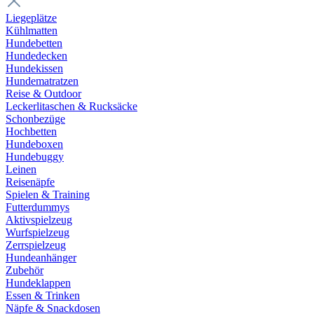
Liegeplätze
Kühlmatten
Hundebetten
Hundedecken
Hundekissen
Hundematratzen
Reise & Outdoor
Leckerlitaschen & Rucksäcke
Schonbezüge
Hochbetten
Hundeboxen
Hundebuggy
Leinen
Reisenäpfe
Spielen & Training
Futterdummys
Aktivspielzeug
Wurfspielzeug
Zerrspielzeug
Hundeanhänger
Zubehör
Hundeklappen
Essen & Trinken
Näpfe & Snackdosen