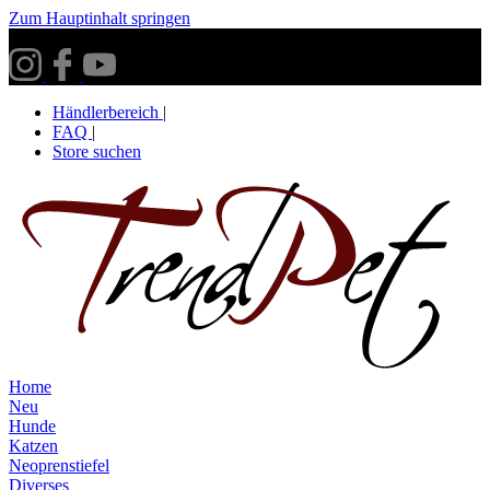
Zum Hauptinhalt springen
Versandkostenfrei ab 30€ innerhalb Deutschlands**
Händlerbereich
|
FAQ
|
Store suchen
Home
Neu
Hunde
Katzen
Neoprenstiefel
Diverses