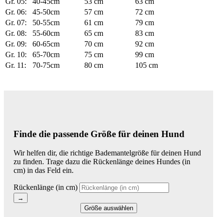
Gr. 05:
40-45cm
53 cm
63 cm
Gr. 06:
45-50cm
57 cm
72 cm
Gr. 07:
50-55cm
61 cm
79 cm
Gr. 08:
55-60cm
65 cm
83 cm
Gr. 09:
60-65cm
70 cm
92 cm
Gr. 10:
65-70cm
75 cm
99 cm
Gr. 11:
70-75cm
80 cm
105 cm
Finde die passende Größe für deinen Hund
Wir helfen dir, die richtige Bademantelgröße für deinen Hund
zu finden. Trage dazu die Rückenlänge deines Hundes (in
cm) in das Feld ein.
Rückenlänge (in cm)
→
Größe auswählen