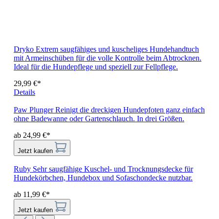
Dryko
Extrem saugfähiges und kuscheliges Hundehandtuch
mit Armeinschüben für die volle Kontrolle beim Abtrocknen.
Ideal für die Hundepflege und speziell zur Fellpflege.
29,99 €*
Details
Paw Plunger
Reinigt die dreckigen Hundepfoten ganz einfach
ohne Badewanne oder Gartenschlauch. In drei Größen.
ab 24,99 €*
Jetzt kaufen
Ruby
Sehr saugfähige Kuschel- und Trocknungsdecke für
Hundekörbchen, Hundebox und Sofaschondecke nutzbar.
ab 11,99 €*
Jetzt kaufen