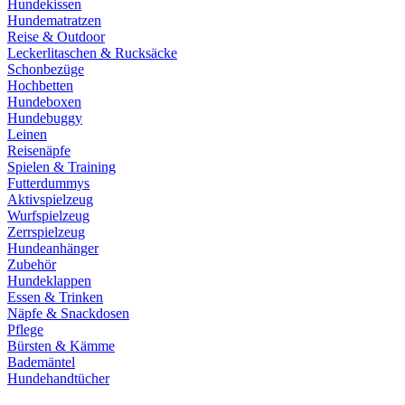
Hundekissen
Hundematratzen
Reise & Outdoor
Leckerlitaschen & Rucksäcke
Schonbezüge
Hochbetten
Hundeboxen
Hundebuggy
Leinen
Reisenäpfe
Spielen & Training
Futterdummys
Aktivspielzeug
Wurfspielzeug
Zerrspielzeug
Hundeanhänger
Zubehör
Hundeklappen
Essen & Trinken
Näpfe & Snackdosen
Pflege
Bürsten & Kämme
Bademäntel
Hundehandtücher