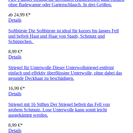
ohne Badewanne oder Gartenschlauch. In drei Größen.
ab 24,99 €*
Details
Softbürste
Die Softbürste ist ideal für kurzes bis langes Fell
und befreit Haut und Haar von Staub, Schmutz und
Schüppchen.
8,99 €*
Details
Striegel für Unterwolle
Dieser Unterwollstriegel entfernt
einfach und effektiv überflüssige Unterwolle, ohne dabei das
gesunde Deckhaar zu beschädigen.
16,99 €*
Details
Striegel mit 16 Stiften
Der Striegel befreit das Fell von
grobem Schmutz. Lose Unterwolle kann somit leicht
ausgekämmt werden.
8,99 €*
Details