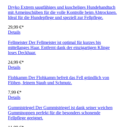
Dryko
Extrem saugfähiges und kuscheliges Hundehandtuch
mit Armeinschüben für die volle Kontrolle beim Abtrocknen.
Ideal für die Hundepflege und speziell zur Fellpflege.
29,99 €*
Details
Fellmeister
Der Fellmeister ist optimal für kurzes bis
mittellanges Haar. Entfernt dank der einzigartigen Klinge
loses Deckhaar.
24,99 €*
Details
Flohkamm
Der Flohkamm befreit das Fell gründlich von
Flöhen, feinem Staub und Schmutz.
7,99 €*
Details
Gummistriegel
Der Gummistriegel ist dank seiner weichen
Gumminoppen perfekt für die besonders schonende
Fellpflege geeignet.