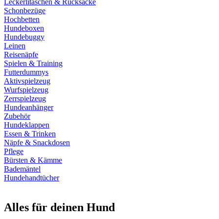
Leckerlitaschen & Rucksäcke
Schonbezüge
Hochbetten
Hundeboxen
Hundebuggy
Leinen
Reisenäpfe
Spielen & Training
Futterdummys
Aktivspielzeug
Wurfspielzeug
Zerrspielzeug
Hundeanhänger
Zubehör
Hundeklappen
Essen & Trinken
Näpfe & Snackdosen
Pflege
Bürsten & Kämme
Bademäntel
Hundehandtücher
Alles für deinen Hund