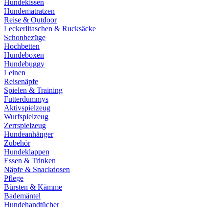
Hundekissen
Hundematratzen
Reise & Outdoor
Leckerlitaschen & Rucksäcke
Schonbezüge
Hochbetten
Hundeboxen
Hundebuggy
Leinen
Reisenäpfe
Spielen & Training
Futterdummys
Aktivspielzeug
Wurfspielzeug
Zerrspielzeug
Hundeanhänger
Zubehör
Hundeklappen
Essen & Trinken
Näpfe & Snackdosen
Pflege
Bürsten & Kämme
Bademäntel
Hundehandtücher