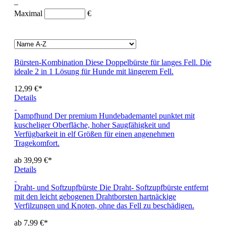
–
Maximal
€
Bürsten-Kombination
Diese Doppelbürste für langes Fell. Die
ideale 2 in 1 Lösung für Hunde mit längerem Fell.
12,99 €*
Details
Dampfhund
Der premium Hundebademantel punktet mit
kuscheliger Oberfläche, hoher Saugfähigkeit und
Verfügbarkeit in elf Größen für einen angenehmen
Tragekomfort.
ab 39,99 €*
Details
Draht- und Softzupfbürste
Die Draht- Softzupfbürste entfernt
mit den leicht gebogenen Drahtborsten hartnäckige
Verfilzungen und Knoten, ohne das Fell zu beschädigen.
ab 7,99 €*