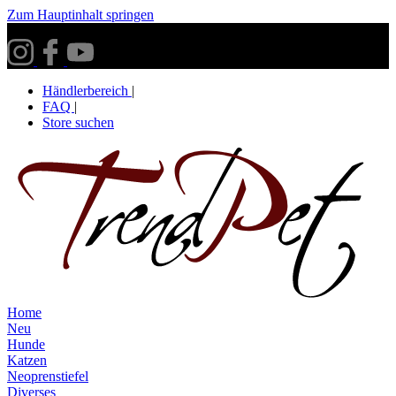
Zum Hauptinhalt springen
Versandkostenfrei ab 30€ innerhalb Deutschlands**
Händlerbereich
|
FAQ
|
Store suchen
Home
Neu
Hunde
Katzen
Neoprenstiefel
Diverses