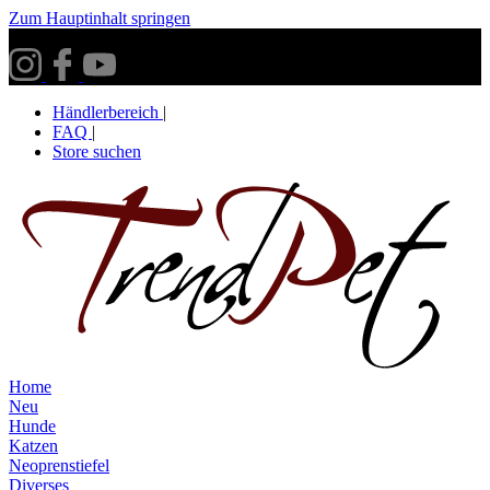
Zum Hauptinhalt springen
Versandkostenfrei ab 30€ innerhalb Deutschlands**
Händlerbereich
|
FAQ
|
Store suchen
Home
Neu
Hunde
Katzen
Neoprenstiefel
Diverses