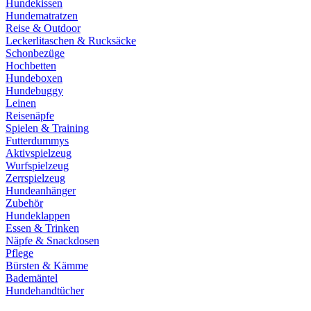
Hundekissen
Hundematratzen
Reise & Outdoor
Leckerlitaschen & Rucksäcke
Schonbezüge
Hochbetten
Hundeboxen
Hundebuggy
Leinen
Reisenäpfe
Spielen & Training
Futterdummys
Aktivspielzeug
Wurfspielzeug
Zerrspielzeug
Hundeanhänger
Zubehör
Hundeklappen
Essen & Trinken
Näpfe & Snackdosen
Pflege
Bürsten & Kämme
Bademäntel
Hundehandtücher