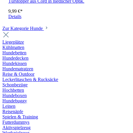
Türstopper aus Cord in niedlicher Optik.
9,99 €*
Details
Zur Kategorie Hunde
Liegeplätze
Kühlmatten
Hundebetten
Hundedecken
Hundekissen
Hundematratzen
Reise & Outdoor
Leckerlitaschen & Rucksäcke
Schonbezüge
Hochbetten
Hundeboxen
Hundebuggy
Leinen
Reisenäpfe
Spielen & Training
Futterdummys
Aktivspielzeug
Wurfspielzeug