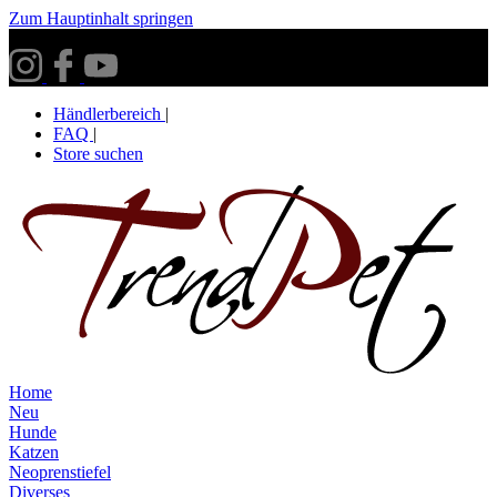
Zum Hauptinhalt springen
Versandkostenfrei ab 30€ innerhalb Deutschlands**
Händlerbereich
|
FAQ
|
Store suchen
Home
Neu
Hunde
Katzen
Neoprenstiefel
Diverses