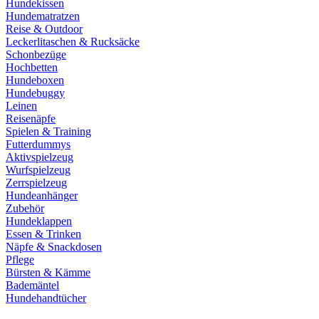
Hundekissen
Hundematratzen
Reise & Outdoor
Leckerlitaschen & Rucksäcke
Schonbezüge
Hochbetten
Hundeboxen
Hundebuggy
Leinen
Reisenäpfe
Spielen & Training
Futterdummys
Aktivspielzeug
Wurfspielzeug
Zerrspielzeug
Hundeanhänger
Zubehör
Hundeklappen
Essen & Trinken
Näpfe & Snackdosen
Pflege
Bürsten & Kämme
Bademäntel
Hundehandtücher