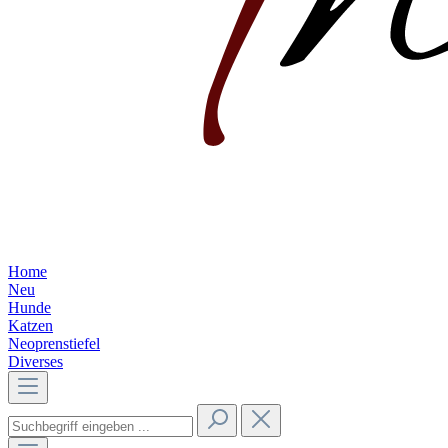
Home
Neu
Hunde
Katzen
Neoprenstiefel
Diverses