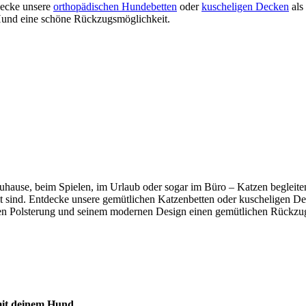
tdecke unsere
orthopädischen Hundebetten
oder
kuscheligen Decken
als
m Hund eine schöne Rückzugsmöglichkeit.
b zuhause, beim Spielen, im Urlaub oder sogar im Büro – Katzen beglei
mmt sind. Entdecke unsere gemütlichen Katzenbetten oder kuscheligen De
n Polsterung und seinem modernen Design einen gemütlichen Rückzugso
 mit deinem Hund