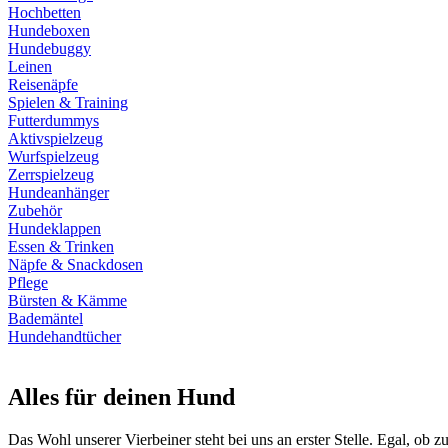
Hochbetten
Hundeboxen
Hundebuggy
Leinen
Reisenäpfe
Spielen & Training
Futterdummys
Aktivspielzeug
Wurfspielzeug
Zerrspielzeug
Hundeanhänger
Zubehör
Hundeklappen
Essen & Trinken
Näpfe & Snackdosen
Pflege
Bürsten & Kämme
Bademäntel
Hundehandtücher
Alles für deinen Hund
Das Wohl unserer Vierbeiner steht bei uns an erster Stelle. Egal, ob