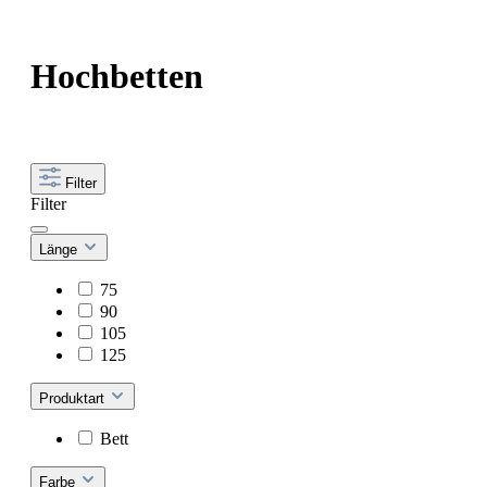
Hochbetten
Filter
Filter
Länge
75
90
105
125
Produktart
Bett
Farbe