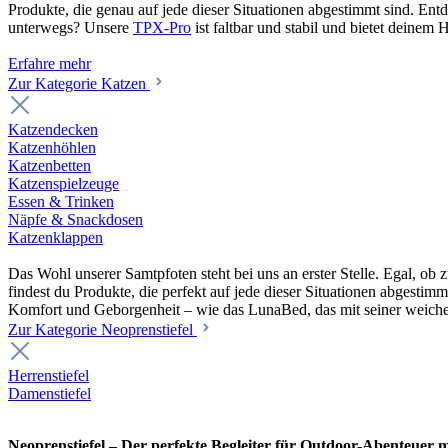
Produkte, die genau auf jede dieser Situationen abgestimmt sind. En
unterwegs? Unsere
TPX-Pro
ist faltbar und stabil und bietet deine
Erfahre mehr
Zur Kategorie Katzen
Katzendecken
Katzenhöhlen
Katzenbetten
Katzenspielzeuge
Essen & Trinken
Näpfe & Snackdosen
Katzenklappen
Das Wohl unserer Samtpfoten steht bei uns an erster Stelle. Egal, o
findest du Produkte, die perfekt auf jede dieser Situationen abgesti
Komfort und Geborgenheit – wie das LunaBed, das mit seiner weiche
Zur Kategorie Neoprenstiefel
Herrenstiefel
Damenstiefel
Neoprenstiefel – Der perfekte Begleiter für Outdoor-Abenteuer