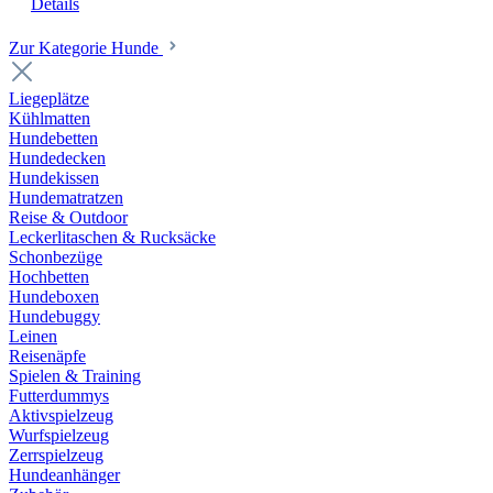
Details
Zur Kategorie Hunde
Liegeplätze
Kühlmatten
Hundebetten
Hundedecken
Hundekissen
Hundematratzen
Reise & Outdoor
Leckerlitaschen & Rucksäcke
Schonbezüge
Hochbetten
Hundeboxen
Hundebuggy
Leinen
Reisenäpfe
Spielen & Training
Futterdummys
Aktivspielzeug
Wurfspielzeug
Zerrspielzeug
Hundeanhänger