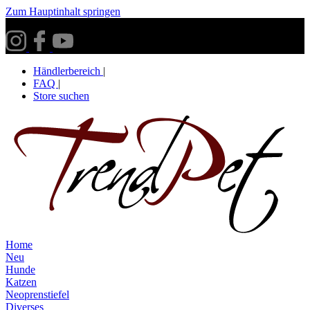
Zum Hauptinhalt springen
Versandkostenfrei ab 30€ innerhalb Deutschlands**
Händlerbereich
|
FAQ
|
Store suchen
Home
Neu
Hunde
Katzen
Neoprenstiefel
Diverses