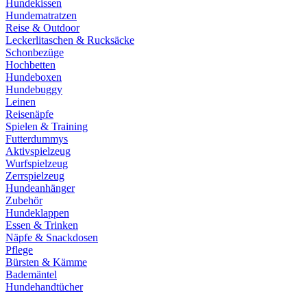
Hundekissen
Hundematratzen
Reise & Outdoor
Leckerlitaschen & Rucksäcke
Schonbezüge
Hochbetten
Hundeboxen
Hundebuggy
Leinen
Reisenäpfe
Spielen & Training
Futterdummys
Aktivspielzeug
Wurfspielzeug
Zerrspielzeug
Hundeanhänger
Zubehör
Hundeklappen
Essen & Trinken
Näpfe & Snackdosen
Pflege
Bürsten & Kämme
Bademäntel
Hundehandtücher