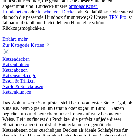
findest du Produkte, die genau auf jede dieser Situationen
abgestimmt sind. Entdecke unsere
orthopädischen
Hundebetten
oder
kuscheligen Decken
als Schlafplätze. Oder suchst
du noch die passende Hundbox für unterwegs? Unsere
TPX-Pro
ist
faltbar und stabil und bietet deinem Hund eine schöne
Rückzugsmöglichkeit.
Erfahre mehr
Zur Kategorie Katzen
Katzendecken
Katzenhöhlen
Katzenbetten
Katzenspielzeuge
Essen & Trinken
Näpfe & Snackdosen
Katzenklappen
Das Wohl unserer Samtpfoten steht bei uns an erster Stelle. Egal, ob
zuhause, beim Spielen, im Urlaub oder sogar im Büro – Katzen
begleiten uns und bereichern unser Leben auf ganz besondere
Weise. Bei uns findest du Produkte, die perfekt auf jede dieser
Situationen abgestimmt sind. Entdecke unsere gemütlichen
Katzenbetten oder kuscheligen Decken als ideale Schlafplätze für
deine Katze. Unsere Produkte bieten Komfort und Geborgenheit –