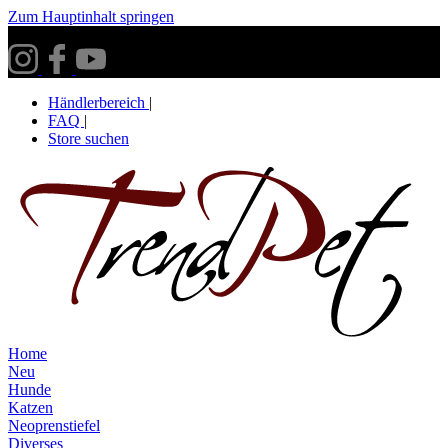
Zum Hauptinhalt springen
Versandkostenfrei ab 30€ innerhalb Deutschlands**
Händlerbereich
|
FAQ
|
Store suchen
Home
Neu
Hunde
Katzen
Neoprenstiefel
Diverses