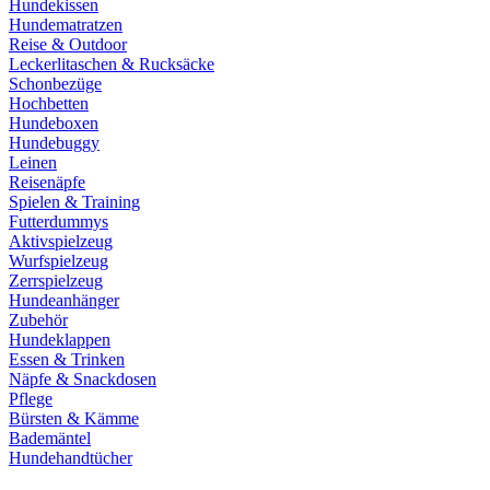
Hundekissen
Hundematratzen
Reise & Outdoor
Leckerlitaschen & Rucksäcke
Schonbezüge
Hochbetten
Hundeboxen
Hundebuggy
Leinen
Reisenäpfe
Spielen & Training
Futterdummys
Aktivspielzeug
Wurfspielzeug
Zerrspielzeug
Hundeanhänger
Zubehör
Hundeklappen
Essen & Trinken
Näpfe & Snackdosen
Pflege
Bürsten & Kämme
Bademäntel
Hundehandtücher