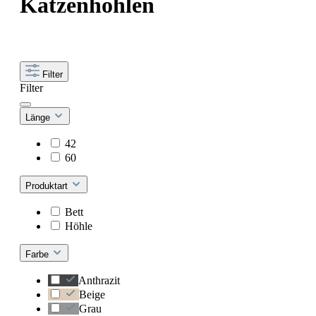
Katzenhöhlen
Filter
Filter
Länge
42
60
Produktart
Bett
Höhle
Farbe
Anthrazit
Beige
Grau