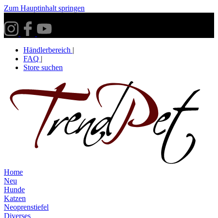
Zum Hauptinhalt springen
Versandkostenfrei ab 30€ innerhalb Deutschlands**
Händlerbereich
|
FAQ
|
Store suchen
Home
Neu
Hunde
Katzen
Neoprenstiefel
Diverses