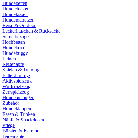
Hundebetten
Hundedecken
Hundekissen
Hundematratzen
Reise & Outdoor
Leckerlitaschen & Rucksäcke
Schonbezüge
Hochbetten
Hundeboxen
Hundebuggy
Leinen
Reisenäpfe
Spielen & Training
Futterdummys
Aktivspielzeug
Wurfspielzeug
Zerrspielzeug
Hundeanhänger
Zubehör
Hundeklappen
Essen & Trinken
Näpfe & Snackdosen
Pflege
Bürsten & Kämme
Bademäntel