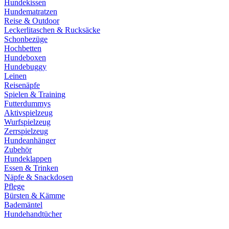
Hundekissen
Hundematratzen
Reise & Outdoor
Leckerlitaschen & Rucksäcke
Schonbezüge
Hochbetten
Hundeboxen
Hundebuggy
Leinen
Reisenäpfe
Spielen & Training
Futterdummys
Aktivspielzeug
Wurfspielzeug
Zerrspielzeug
Hundeanhänger
Zubehör
Hundeklappen
Essen & Trinken
Näpfe & Snackdosen
Pflege
Bürsten & Kämme
Bademäntel
Hundehandtücher