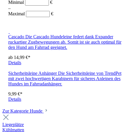
Minimal
€
–
Maximal
€
Cascado
Die Cascado Hundeleine federt dank Expander
ruckartige Zugbewegungen ab. Somit ist sie auch optimal für
den Hund am Fahrrad geeignet.
ab 14,99 €*
Details
Sicherheitsleine Anhänger
Die Sicherheitsleine von TrendPet
mit zwei hochwertigen Karabinern für sicheres Anleinen des
Hundes im Fahrradanhänger.
9,99 €*
Details
Zur Kategorie Hunde
Liegeplätze
Kühlmatten