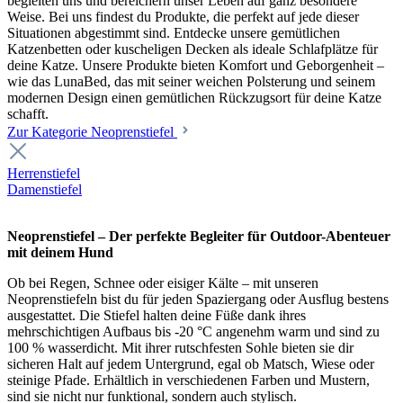
begleiten uns und bereichern unser Leben auf ganz besondere
Weise. Bei uns findest du Produkte, die perfekt auf jede dieser
Situationen abgestimmt sind. Entdecke unsere gemütlichen
Katzenbetten oder kuscheligen Decken als ideale Schlafplätze für
deine Katze. Unsere Produkte bieten Komfort und Geborgenheit –
wie das LunaBed, das mit seiner weichen Polsterung und seinem
modernen Design einen gemütlichen Rückzugsort für deine Katze
schafft.
Zur Kategorie Neoprenstiefel
Herrenstiefel
Damenstiefel
Neoprenstiefel – Der perfekte Begleiter für Outdoor-Abenteuer
mit deinem Hund
Ob bei Regen, Schnee oder eisiger Kälte – mit unseren
Neoprenstiefeln bist du für jeden Spaziergang oder Ausflug bestens
ausgestattet. Die Stiefel halten deine Füße dank ihres
mehrschichtigen Aufbaus bis -20 °C angenehm warm und sind zu
100 % wasserdicht. Mit ihrer rutschfesten Sohle bieten sie dir
sicheren Halt auf jedem Untergrund, egal ob Matsch, Wiese oder
steinige Pfade. Erhältlich in verschiedenen Farben und Mustern,
sind sie nicht nur funktional, sondern auch stylisch.