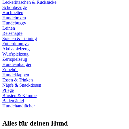
Leckerlitaschen & Rucksäcke
Schonbezüge
Hochbetten
Hundeboxen
Hundebuggy
Leinen
Reisenäpfe
Spielen & Training
Futterdummys
Aktivspielzeug
Wurfspielzeug
Zerrspielzeug
Hundeanhänger
Zubehör
Hundeklappen
Essen & Trinken
Näpfe & Snackdosen
Pflege
Bürsten & Kämme
Bademäntel
Hundehandtücher
Alles für deinen Hund