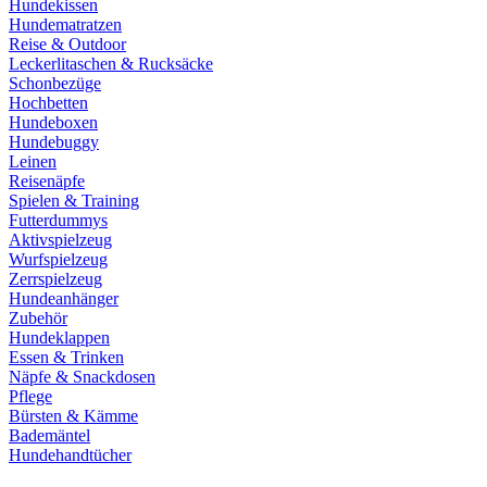
Hundekissen
Hundematratzen
Reise & Outdoor
Leckerlitaschen & Rucksäcke
Schonbezüge
Hochbetten
Hundeboxen
Hundebuggy
Leinen
Reisenäpfe
Spielen & Training
Futterdummys
Aktivspielzeug
Wurfspielzeug
Zerrspielzeug
Hundeanhänger
Zubehör
Hundeklappen
Essen & Trinken
Näpfe & Snackdosen
Pflege
Bürsten & Kämme
Bademäntel
Hundehandtücher