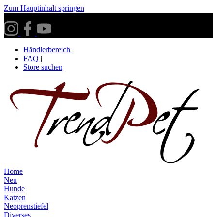
Zum Hauptinhalt springen
Versandkostenfrei ab 30€ innerhalb Deutschlands**
Händlerbereich
|
FAQ
|
Store suchen
Home
Neu
Hunde
Katzen
Neoprenstiefel
Diverses