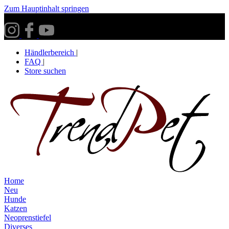
Zum Hauptinhalt springen
Versandkostenfrei ab 30€ innerhalb Deutschlands**
Händlerbereich
|
FAQ
|
Store suchen
Home
Neu
Hunde
Katzen
Neoprenstiefel
Diverses