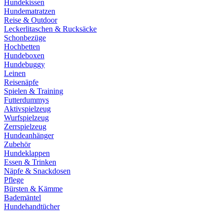
Hundekissen
Hundematratzen
Reise & Outdoor
Leckerlitaschen & Rucksäcke
Schonbezüge
Hochbetten
Hundeboxen
Hundebuggy
Leinen
Reisenäpfe
Spielen & Training
Futterdummys
Aktivspielzeug
Wurfspielzeug
Zerrspielzeug
Hundeanhänger
Zubehör
Hundeklappen
Essen & Trinken
Näpfe & Snackdosen
Pflege
Bürsten & Kämme
Bademäntel
Hundehandtücher