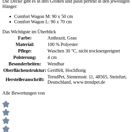
Die Decke gibt es in drei Größen und passt perfekt in den jeweiligen
Hänger:
Comfort Wagon M: 90 x 50 cm
Comfort Wagon L: 90 x 70 cm
Das Wichtigste im Überblick
Farbe:
Anthrazit
, Grau
Material:
100 % Polyester
Pflege:
Waschen 30 °C
, nicht trocknergeeignet
Polsterung:
4 cm
Besonderheiten:
Wendbar
Oberflächenstruktur:
Geriffelt
, Hochflorig
TrendPet, Siemensstr. 11, 48565, Steinfurt,
Herstelleranschrift:
Deutschland, www.trendpet.de
Alle Bewertungen von