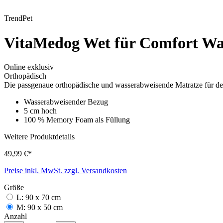
TrendPet
VitaMedog Wet für Comfort W
Online exklusiv
Orthopädisch
Die passgenaue orthopädische und wasserabweisende Matratze für 
Wasserabweisender Bezug
5 cm hoch
100 % Memory Foam als Füllung
Weitere Produktdetails
49,99 €*
Preise inkl. MwSt. zzgl. Versandkosten
Größe
L: 90 x 70 cm
M: 90 x 50 cm
Anzahl