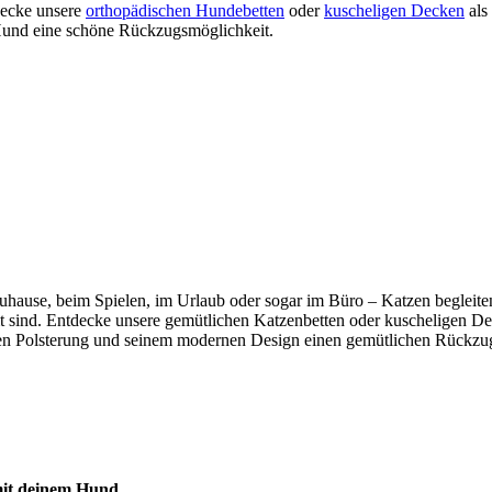
tdecke unsere
orthopädischen Hundebetten
oder
kuscheligen Decken
als
m Hund eine schöne Rückzugsmöglichkeit.
b zuhause, beim Spielen, im Urlaub oder sogar im Büro – Katzen beglei
mmt sind. Entdecke unsere gemütlichen Katzenbetten oder kuscheligen De
n Polsterung und seinem modernen Design einen gemütlichen Rückzugso
 mit deinem Hund