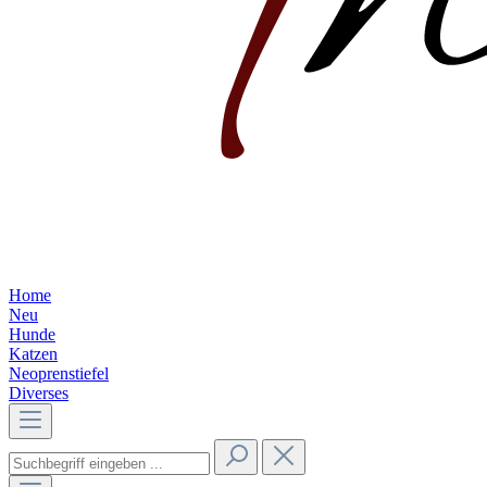
Home
Neu
Hunde
Katzen
Neoprenstiefel
Diverses