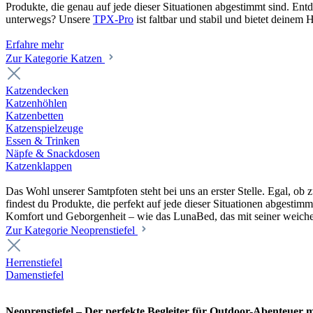
Produkte, die genau auf jede dieser Situationen abgestimmt sind. En
unterwegs? Unsere
TPX-Pro
ist faltbar und stabil und bietet deine
Erfahre mehr
Zur Kategorie Katzen
Katzendecken
Katzenhöhlen
Katzenbetten
Katzenspielzeuge
Essen & Trinken
Näpfe & Snackdosen
Katzenklappen
Das Wohl unserer Samtpfoten steht bei uns an erster Stelle. Egal, o
findest du Produkte, die perfekt auf jede dieser Situationen abgesti
Komfort und Geborgenheit – wie das LunaBed, das mit seiner weiche
Zur Kategorie Neoprenstiefel
Herrenstiefel
Damenstiefel
Neoprenstiefel – Der perfekte Begleiter für Outdoor-Abenteuer