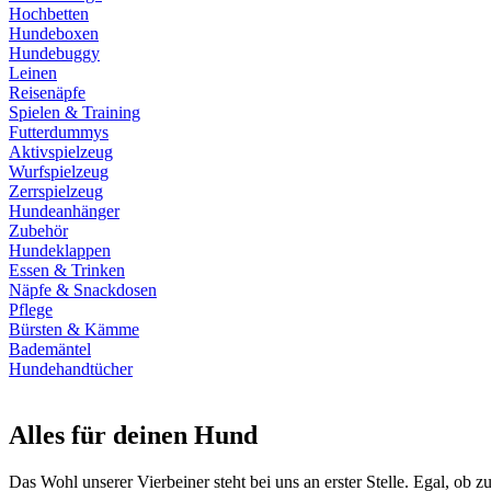
Hochbetten
Hundeboxen
Hundebuggy
Leinen
Reisenäpfe
Spielen & Training
Futterdummys
Aktivspielzeug
Wurfspielzeug
Zerrspielzeug
Hundeanhänger
Zubehör
Hundeklappen
Essen & Trinken
Näpfe & Snackdosen
Pflege
Bürsten & Kämme
Bademäntel
Hundehandtücher
Alles für deinen Hund
Das Wohl unserer Vierbeiner steht bei uns an erster Stelle. Egal, ob