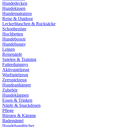
Hundedecken
Hundekissen
Hundematratzen
Reise & Outdoor
Leckerlitaschen & Rucksäcke
Schonbezüge
Hochbetten
Hundeboxen
Hundebuggy
Leinen
Reisenäpfe
Spielen & Training
Futterdummys
Aktivspielzeug
Wurfspielzeug
Zerrspielzeug
Hundeanhänger
Zubehör
Hundeklappen
Essen & Trinken
Näpfe & Snackdosen
Pflege
Bürsten & Kämme
Bademäntel
Hundehandtücher