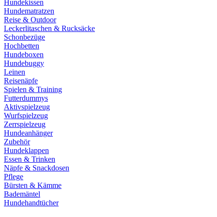
Hundekissen
Hundematratzen
Reise & Outdoor
Leckerlitaschen & Rucksäcke
Schonbezüge
Hochbetten
Hundeboxen
Hundebuggy
Leinen
Reisenäpfe
Spielen & Training
Futterdummys
Aktivspielzeug
Wurfspielzeug
Zerrspielzeug
Hundeanhänger
Zubehör
Hundeklappen
Essen & Trinken
Näpfe & Snackdosen
Pflege
Bürsten & Kämme
Bademäntel
Hundehandtücher