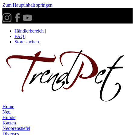
Zum Hauptinhalt springen
Versandkostenfrei ab 30€ innerhalb Deutschlands**
Händlerbereich
|
FAQ
|
Store suchen
Home
Neu
Hunde
Katzen
Neoprenstiefel
Diverses