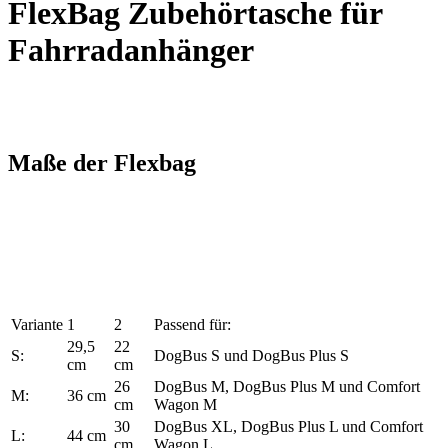
FlexBag Zubehörtasche für
Fahrradanhänger
Maße der Flexbag
Variante
1
2
Passend für:
29,5
22
S:
DogBus S und DogBus Plus S
cm
cm
26
DogBus M, DogBus Plus M und Comfort
M:
36 cm
cm
Wagon M
30
DogBus XL, DogBus Plus L und Comfort
L:
44 cm
cm
Wagon L