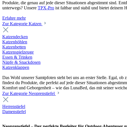
Produkte, die genau auf jede dieser Situationen abgestimmt sind. En
unterwegs? Unsere
TPX-Pro
ist faltbar und stabil und bietet deine
Erfahre mehr
Zur Kategorie Katzen
Katzendecken
Katzenhöhlen
Katzenbetten
Katzenspielzeuge
Essen & Trinken
Näpfe & Snackdosen
Katzenklappen
Das Wohl unserer Samtpfoten steht bei uns an erster Stelle. Egal, o
findest du Produkte, die perfekt auf jede dieser Situationen abgesti
Komfort und Geborgenheit – wie das LunaBed, das mit seiner weiche
Zur Kategorie Neoprenstiefel
Herrenstiefel
Damenstiefel
Neoprenstiefel – Der perfekte Begleiter für Outdoor-Abenteuer