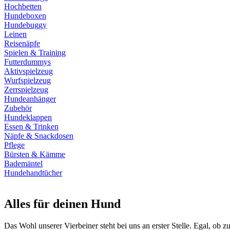
Hochbetten
Hundeboxen
Hundebuggy
Leinen
Reisenäpfe
Spielen & Training
Futterdummys
Aktivspielzeug
Wurfspielzeug
Zerrspielzeug
Hundeanhänger
Zubehör
Hundeklappen
Essen & Trinken
Näpfe & Snackdosen
Pflege
Bürsten & Kämme
Bademäntel
Hundehandtücher
Alles für deinen Hund
Das Wohl unserer Vierbeiner steht bei uns an erster Stelle. Egal, ob