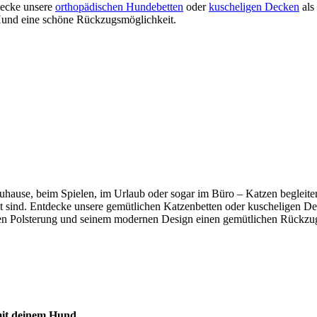
tdecke unsere
orthopädischen Hundebetten
oder
kuscheligen Decken
als
m Hund eine schöne Rückzugsmöglichkeit.
b zuhause, beim Spielen, im Urlaub oder sogar im Büro – Katzen beglei
mmt sind. Entdecke unsere gemütlichen Katzenbetten oder kuscheligen De
n Polsterung und seinem modernen Design einen gemütlichen Rückzugso
 mit deinem Hund