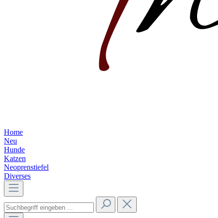
Home
Neu
Hunde
Katzen
Neoprenstiefel
Diverses