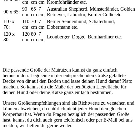
cm
cm
cm
Kromfohrländer etc.
90
65
7
Australian Shepherd, Münsterländer, Golden
90 x 65:
cm
cm
cm
Retriever, Labrador, Border Collie etc.
110 x
110
70
7
Berner Sennenhund, Schäferhund,
70:
cm
cm
cm
Dobermann etc.
120 x
120
80
7
Leonberger, Dogge, Bernhardiner etc.
80:
cm
cm
cm
Die passende Größe der Matratzen kannst du ganz einfach
herausfinden. Lege eine in der entsprechenden Größe gefaltete
Decke von dir auf den Boden und lasse deinen Hund darauf Platz
machen. So kannst du die Maße der benötigten Liegefläche für
deinen Hund oder deine Katze ganz einfach bestimmen.
Unsere Größenempfehlungen sind als Richtwerte zu verstehen und
können abweichen, da natürlich nicht jeder Hund den gleichen
Körperbau hat. Wenn du Fragen bezüglich der passenden Größe
hast, kannst du dich auch gern telefonisch oder per E-Mail bei uns
melden, wir helfen dir gerne weiter.