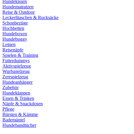
Hundekissen
Hundematratzen
Reise & Outdoor
Leckerlitaschen & Rucksäcke
Schonbezüge
Hochbetten
Hundeboxen
Hundebuggy
Leinen
Reisenäpfe
Spielen & Training
Futterdummys
Aktivspielzeug
Wurfspielzeug
Zerrspielzeug
Hundeanhänger
Zubehör
Hundeklappen
Essen & Trinken
Näpfe & Snackdosen
Pflege
Bürsten & Kämme
Bademäntel
Hundehandtücher