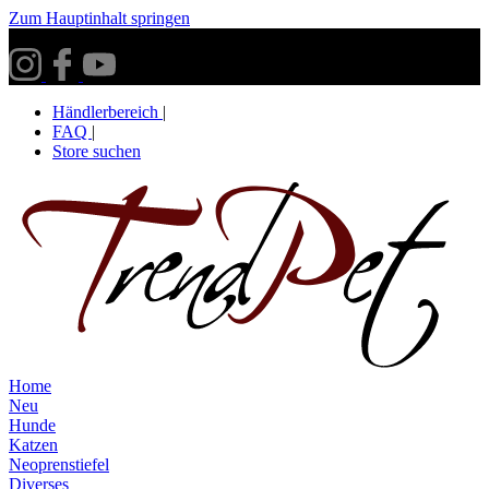
Zum Hauptinhalt springen
Versandkostenfrei ab 30€ innerhalb Deutschlands**
Händlerbereich
|
FAQ
|
Store suchen
Home
Neu
Hunde
Katzen
Neoprenstiefel
Diverses