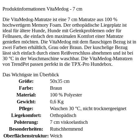
Produktinformationen VitaMedog - 7 cm
Die VitaMedog-Matratze ist eine 7 cm Matratze aus 100 %
hochwertigem Memory Foam. Der orthopädische Liegeplatz ist
ideal für ältere Hunde, Hunde mit Gelenkproblemen oder für
Fellnasen, die einfach den maximalen Komfort einer Matratze
genießen möchten. Die VitaMedog mit dem flauschigen Bezug ist in
zwei Farben erhältlich, Grau oder Braun. Der kuschelige Bezug
lässt sich einfach durch einen Reißverschluss abnehmen und ist bei
30 °C in der Waschmaschine waschbar. Die VitaMedog-Matratzen
von TrendPet passen perfekt in die TPX-Pro Hundebox.
Das Wichtigste im Überblick
Größe:
50x35 cm
Farbe:
Braun
Material:
100 % Polyester
Gewicht:
0,6 Kg
Pflege:
Waschen 30 °C
, nicht trocknergeeignet
Liegekomfort:
Orthopädisch
Polsterung:
7 cm viskoelastisch
Besonderheiten:
Rutschhemmend
Oberflächenstruktur:
Weich