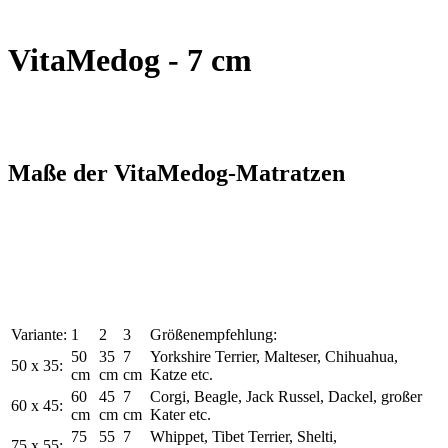
VitaMedog - 7 cm
Maße der VitaMedog-Matratzen
Variante:
1
2
3
Größenempfehlung:
50
35
7
Yorkshire Terrier, Malteser, Chihuahua,
50 x 35:
cm
cm
cm
Katze etc.
60
45
7
Corgi, Beagle, Jack Russel, Dackel, großer
60 x 45:
cm
cm
cm
Kater etc.
75
55
7
Whippet, Tibet Terrier, Shelti,
75 x 55: