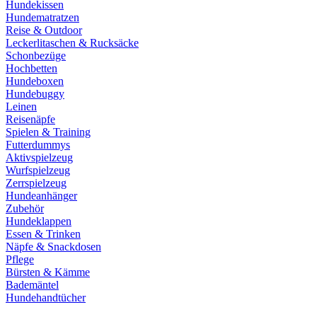
Hundekissen
Hundematratzen
Reise & Outdoor
Leckerlitaschen & Rucksäcke
Schonbezüge
Hochbetten
Hundeboxen
Hundebuggy
Leinen
Reisenäpfe
Spielen & Training
Futterdummys
Aktivspielzeug
Wurfspielzeug
Zerrspielzeug
Hundeanhänger
Zubehör
Hundeklappen
Essen & Trinken
Näpfe & Snackdosen
Pflege
Bürsten & Kämme
Bademäntel
Hundehandtücher