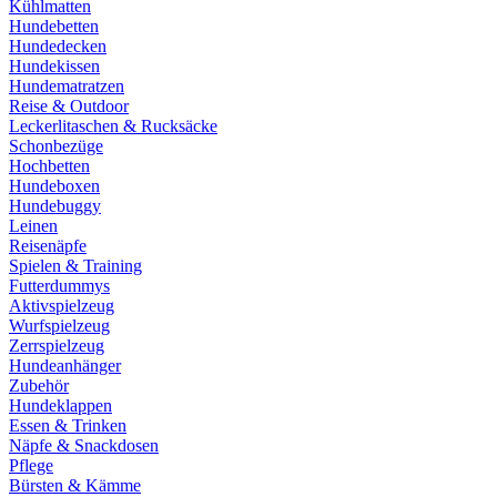
Kühlmatten
Hundebetten
Hundedecken
Hundekissen
Hundematratzen
Reise & Outdoor
Leckerlitaschen & Rucksäcke
Schonbezüge
Hochbetten
Hundeboxen
Hundebuggy
Leinen
Reisenäpfe
Spielen & Training
Futterdummys
Aktivspielzeug
Wurfspielzeug
Zerrspielzeug
Hundeanhänger
Zubehör
Hundeklappen
Essen & Trinken
Näpfe & Snackdosen
Pflege
Bürsten & Kämme