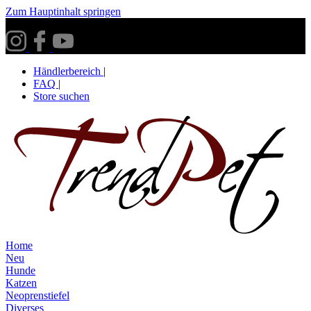
Zum Hauptinhalt springen
Versandkostenfrei ab 30€ innerhalb Deutschlands**
Händlerbereich
|
FAQ
|
Store suchen
Home
Neu
Hunde
Katzen
Neoprenstiefel
Diverses