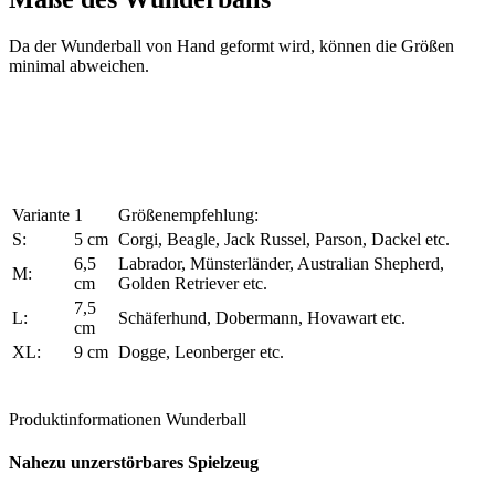
Da der Wunderball von Hand geformt wird, können die Größen
minimal abweichen.
Variante
1
Größenempfehlung:
S:
5 cm
Corgi, Beagle, Jack Russel, Parson, Dackel etc.
6,5
Labrador, Münsterländer, Australian Shepherd,
M:
cm
Golden Retriever etc.
7,5
L:
Schäferhund, Dobermann, Hovawart etc.
cm
XL:
9 cm
Dogge, Leonberger etc.
Produktinformationen Wunderball
Nahezu unzerstörbares Spielzeug