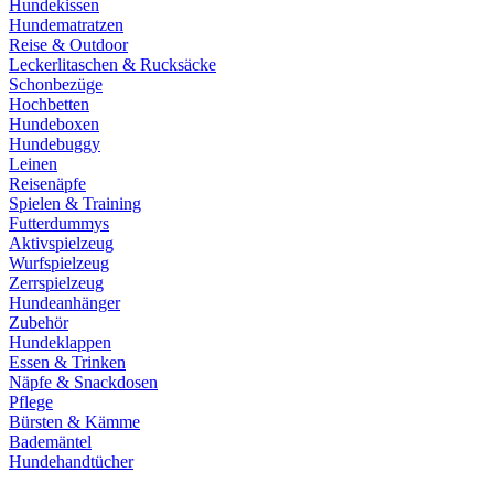
Hundekissen
Hundematratzen
Reise & Outdoor
Leckerlitaschen & Rucksäcke
Schonbezüge
Hochbetten
Hundeboxen
Hundebuggy
Leinen
Reisenäpfe
Spielen & Training
Futterdummys
Aktivspielzeug
Wurfspielzeug
Zerrspielzeug
Hundeanhänger
Zubehör
Hundeklappen
Essen & Trinken
Näpfe & Snackdosen
Pflege
Bürsten & Kämme
Bademäntel
Hundehandtücher