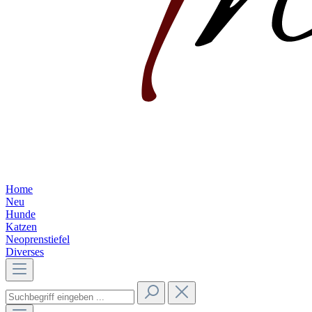
Home
Neu
Hunde
Katzen
Neoprenstiefel
Diverses