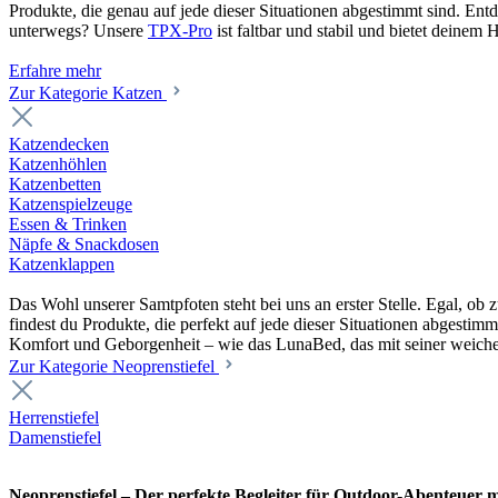
Produkte, die genau auf jede dieser Situationen abgestimmt sind. En
unterwegs? Unsere
TPX-Pro
ist faltbar und stabil und bietet deine
Erfahre mehr
Zur Kategorie Katzen
Katzendecken
Katzenhöhlen
Katzenbetten
Katzenspielzeuge
Essen & Trinken
Näpfe & Snackdosen
Katzenklappen
Das Wohl unserer Samtpfoten steht bei uns an erster Stelle. Egal, o
findest du Produkte, die perfekt auf jede dieser Situationen abgesti
Komfort und Geborgenheit – wie das LunaBed, das mit seiner weiche
Zur Kategorie Neoprenstiefel
Herrenstiefel
Damenstiefel
Neoprenstiefel – Der perfekte Begleiter für Outdoor-Abenteuer