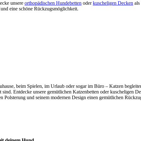
tdecke unsere
orthopädischen Hundebetten
oder
kuscheligen Decken
als
m Hund eine schöne Rückzugsmöglichkeit.
b zuhause, beim Spielen, im Urlaub oder sogar im Büro – Katzen beglei
mmt sind. Entdecke unsere gemütlichen Katzenbetten oder kuscheligen De
n Polsterung und seinem modernen Design einen gemütlichen Rückzugso
 mit deinem Hund