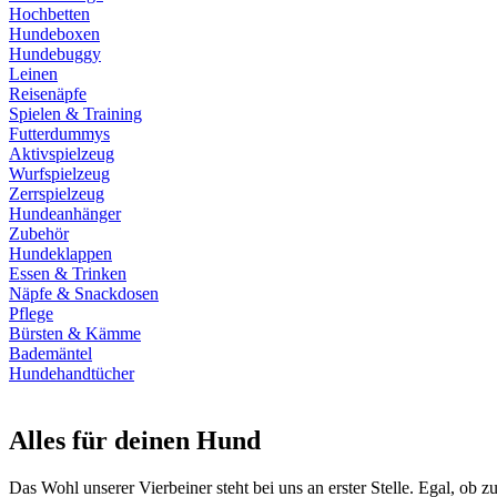
Hochbetten
Hundeboxen
Hundebuggy
Leinen
Reisenäpfe
Spielen & Training
Futterdummys
Aktivspielzeug
Wurfspielzeug
Zerrspielzeug
Hundeanhänger
Zubehör
Hundeklappen
Essen & Trinken
Näpfe & Snackdosen
Pflege
Bürsten & Kämme
Bademäntel
Hundehandtücher
Alles für deinen Hund
Das Wohl unserer Vierbeiner steht bei uns an erster Stelle. Egal, ob