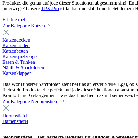
Produkte, die genau auf jede dieser Situationen abgestimmt sind. En
unterwegs? Unsere
TPX-Pro
ist faltbar und stabil und bietet deine
Erfahre mehr
Zur Kategorie Katzen
Katzendecken
Katzenhöhlen
Katzenbetten
Katzenspielzeuge
Essen & Trinken
Näpfe & Snackdosen
Katzenklappen
Das Wohl unserer Samtpfoten steht bei uns an erster Stelle. Egal, o
findest du Produkte, die perfekt auf jede dieser Situationen abgesti
Komfort und Geborgenheit – wie das LunaBed, das mit seiner weiche
Zur Kategorie Neoprenstiefel
Herrenstiefel
Damenstiefel
Neoprenstiefel – Der perfekte Begleiter für Outdoor-Abenteuer