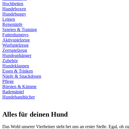
Hochbetten
Hundeboxen
Hundebuggy
Leinen
Reisenäpfe
Spielen & Training
Futterdummys
Aktivspielzeug
Wurfspielzeug
Zerrspielzeug
Hundeanhänger
Zubehör
Hundeklappen
Essen & Trinken
Näpfe & Snackdosen
Pflege
Bürsten & Kämme
Bademäntel
Hundehandtücher
Alles für deinen Hund
Das Wohl unserer Vierbeiner steht bei uns an erster Stelle. Egal, ob