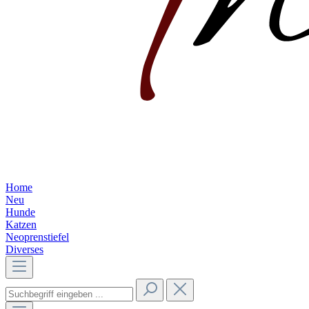
Home
Neu
Hunde
Katzen
Neoprenstiefel
Diverses