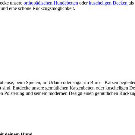
tdecke unsere
orthopädischen Hundebetten
oder
kuscheligen Decken
als
m Hund eine schöne Rückzugsmöglichkeit.
b zuhause, beim Spielen, im Urlaub oder sogar im Büro – Katzen beglei
mmt sind. Entdecke unsere gemütlichen Katzenbetten oder kuscheligen De
n Polsterung und seinem modernen Design einen gemütlichen Rückzugso
 mit deinem Hund