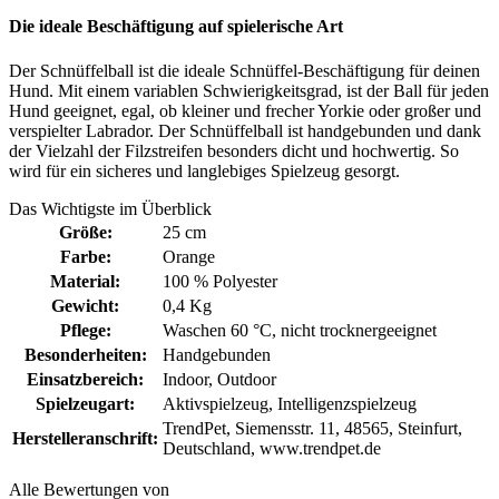
Die ideale Beschäftigung auf spielerische Art
Der Schnüffelball ist die ideale Schnüffel-Beschäftigung für deinen
Hund. Mit einem variablen Schwierigkeitsgrad, ist der Ball für jeden
Hund geeignet, egal, ob kleiner und frecher Yorkie oder großer und
verspielter Labrador. Der Schnüffelball ist handgebunden und dank
der Vielzahl der Filzstreifen besonders dicht und hochwertig. So
wird für ein sicheres und langlebiges Spielzeug gesorgt.
Das Wichtigste im Überblick
Größe:
25 cm
Farbe:
Orange
Material:
100 % Polyester
Gewicht:
0,4 Kg
Pflege:
Waschen 60 °C
, nicht trocknergeeignet
Besonderheiten:
Handgebunden
Einsatzbereich:
Indoor
, Outdoor
Spielzeugart:
Aktivspielzeug
, Intelligenzspielzeug
TrendPet, Siemensstr. 11, 48565, Steinfurt,
Herstelleranschrift:
Deutschland, www.trendpet.de
Alle Bewertungen von