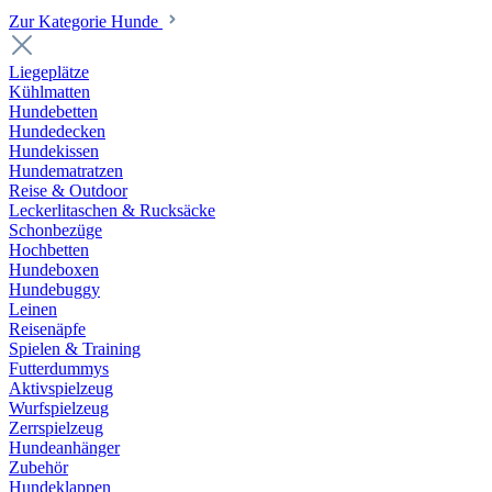
Zur Kategorie Hunde
Liegeplätze
Kühlmatten
Hundebetten
Hundedecken
Hundekissen
Hundematratzen
Reise & Outdoor
Leckerlitaschen & Rucksäcke
Schonbezüge
Hochbetten
Hundeboxen
Hundebuggy
Leinen
Reisenäpfe
Spielen & Training
Futterdummys
Aktivspielzeug
Wurfspielzeug
Zerrspielzeug
Hundeanhänger
Zubehör
Hundeklappen