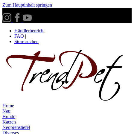
Zum Hauptinhalt springen
Versandkostenfrei ab 30€ innerhalb Deutschlands**
Händlerbereich
|
FAQ
|
Store suchen
Home
Neu
Hunde
Katzen
Neoprenstiefel
Diverses