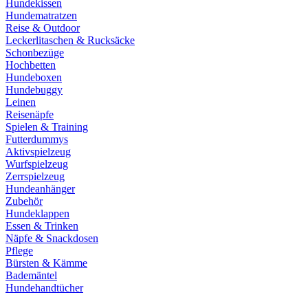
Hundekissen
Hundematratzen
Reise & Outdoor
Leckerlitaschen & Rucksäcke
Schonbezüge
Hochbetten
Hundeboxen
Hundebuggy
Leinen
Reisenäpfe
Spielen & Training
Futterdummys
Aktivspielzeug
Wurfspielzeug
Zerrspielzeug
Hundeanhänger
Zubehör
Hundeklappen
Essen & Trinken
Näpfe & Snackdosen
Pflege
Bürsten & Kämme
Bademäntel
Hundehandtücher