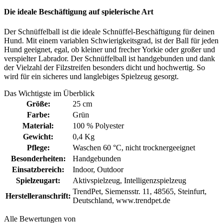
Die ideale Beschäftigung auf spielerische Art
Der Schnüffelball ist die ideale Schnüffel-Beschäftigung für deinen
Hund. Mit einem variablen Schwierigkeitsgrad, ist der Ball für jeden
Hund geeignet, egal, ob kleiner und frecher Yorkie oder großer und
verspielter Labrador. Der Schnüffelball ist handgebunden und dank
der Vielzahl der Filzstreifen besonders dicht und hochwertig. So
wird für ein sicheres und langlebiges Spielzeug gesorgt.
Das Wichtigste im Überblick
Größe:
25 cm
Farbe:
Grün
Material:
100 % Polyester
Gewicht:
0,4 Kg
Pflege:
Waschen 60 °C
, nicht trocknergeeignet
Besonderheiten:
Handgebunden
Einsatzbereich:
Indoor
, Outdoor
Spielzeugart:
Aktivspielzeug
, Intelligenzspielzeug
TrendPet, Siemensstr. 11, 48565, Steinfurt,
Herstelleranschrift:
Deutschland, www.trendpet.de
Alle Bewertungen von