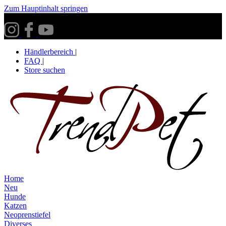
Zum Hauptinhalt springen
Versandkostenfrei ab 30€ innerhalb Deutschlands**
Händlerbereich
|
FAQ
|
Store suchen
Home
Neu
Hunde
Katzen
Neoprenstiefel
Diverses