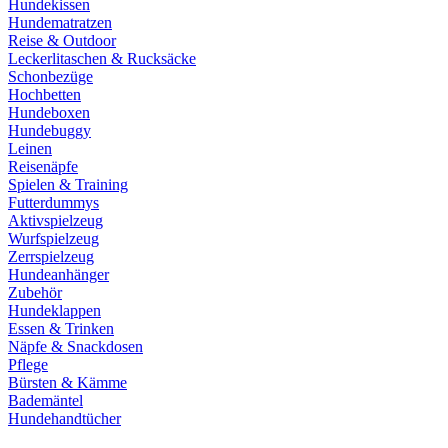
Hundekissen
Hundematratzen
Reise & Outdoor
Leckerlitaschen & Rucksäcke
Schonbezüge
Hochbetten
Hundeboxen
Hundebuggy
Leinen
Reisenäpfe
Spielen & Training
Futterdummys
Aktivspielzeug
Wurfspielzeug
Zerrspielzeug
Hundeanhänger
Zubehör
Hundeklappen
Essen & Trinken
Näpfe & Snackdosen
Pflege
Bürsten & Kämme
Bademäntel
Hundehandtücher