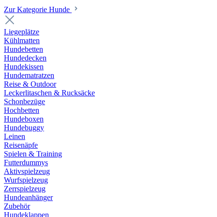
Zur Kategorie Hunde
Liegeplätze
Kühlmatten
Hundebetten
Hundedecken
Hundekissen
Hundematratzen
Reise & Outdoor
Leckerlitaschen & Rucksäcke
Schonbezüge
Hochbetten
Hundeboxen
Hundebuggy
Leinen
Reisenäpfe
Spielen & Training
Futterdummys
Aktivspielzeug
Wurfspielzeug
Zerrspielzeug
Hundeanhänger
Zubehör
Hundeklappen