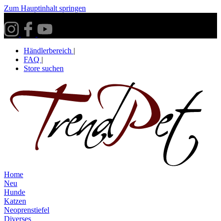
Zum Hauptinhalt springen
Versandkostenfrei ab 30€ innerhalb Deutschlands**
Händlerbereich
|
FAQ
|
Store suchen
Home
Neu
Hunde
Katzen
Neoprenstiefel
Diverses