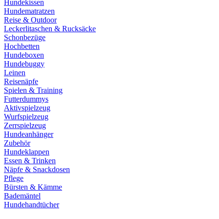
Hundekissen
Hundematratzen
Reise & Outdoor
Leckerlitaschen & Rucksäcke
Schonbezüge
Hochbetten
Hundeboxen
Hundebuggy
Leinen
Reisenäpfe
Spielen & Training
Futterdummys
Aktivspielzeug
Wurfspielzeug
Zerrspielzeug
Hundeanhänger
Zubehör
Hundeklappen
Essen & Trinken
Näpfe & Snackdosen
Pflege
Bürsten & Kämme
Bademäntel
Hundehandtücher