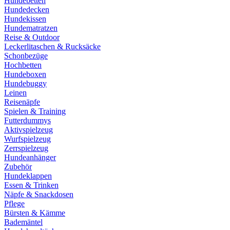
Hundebetten
Hundedecken
Hundekissen
Hundematratzen
Reise & Outdoor
Leckerlitaschen & Rucksäcke
Schonbezüge
Hochbetten
Hundeboxen
Hundebuggy
Leinen
Reisenäpfe
Spielen & Training
Futterdummys
Aktivspielzeug
Wurfspielzeug
Zerrspielzeug
Hundeanhänger
Zubehör
Hundeklappen
Essen & Trinken
Näpfe & Snackdosen
Pflege
Bürsten & Kämme
Bademäntel