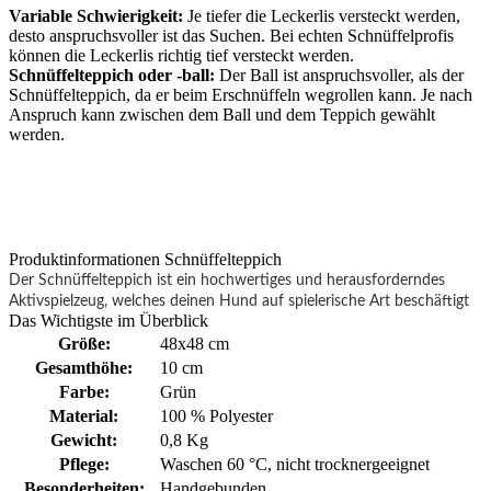
Variable Schwierigkeit:
Je tiefer die Leckerlis versteckt werden,
desto anspruchsvoller ist das Suchen. Bei echten Schnüffelprofis
können die Leckerlis richtig tief versteckt werden.
Schnüffelteppich oder -ball:
Der Ball ist anspruchsvoller, als der
Schnüffelteppich, da er beim Erschnüffeln wegrollen kann. Je nach
Anspruch kann zwischen dem Ball und dem Teppich gewählt
werden.
Produktinformationen Schnüffelteppich
Der Schnüffelteppich ist ein hochwertiges und herausforderndes
Aktivspielzeug, welches deinen Hund auf spielerische Art beschäftigt
Das Wichtigste im Überblick
Größe:
48x48 cm
Gesamthöhe:
10 cm
Farbe:
Grün
Material:
100 % Polyester
Gewicht:
0,8 Kg
Pflege:
Waschen 60 °C
, nicht trocknergeeignet
Besonderheiten:
Handgebunden