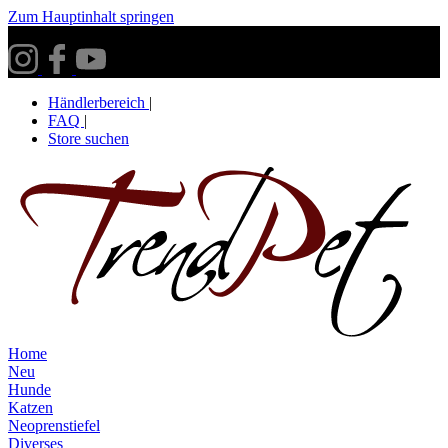
Zum Hauptinhalt springen
Versandkostenfrei ab 30€ innerhalb Deutschlands**
Händlerbereich
|
FAQ
|
Store suchen
Home
Neu
Hunde
Katzen
Neoprenstiefel
Diverses