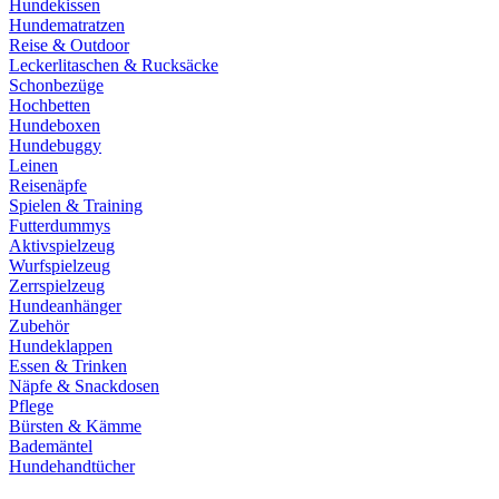
Hundekissen
Hundematratzen
Reise & Outdoor
Leckerlitaschen & Rucksäcke
Schonbezüge
Hochbetten
Hundeboxen
Hundebuggy
Leinen
Reisenäpfe
Spielen & Training
Futterdummys
Aktivspielzeug
Wurfspielzeug
Zerrspielzeug
Hundeanhänger
Zubehör
Hundeklappen
Essen & Trinken
Näpfe & Snackdosen
Pflege
Bürsten & Kämme
Bademäntel
Hundehandtücher