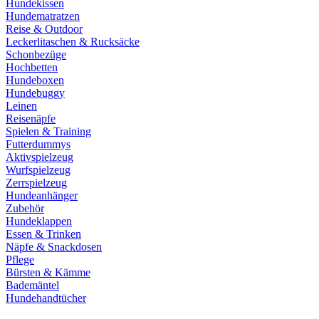
Hundekissen
Hundematratzen
Reise & Outdoor
Leckerlitaschen & Rucksäcke
Schonbezüge
Hochbetten
Hundeboxen
Hundebuggy
Leinen
Reisenäpfe
Spielen & Training
Futterdummys
Aktivspielzeug
Wurfspielzeug
Zerrspielzeug
Hundeanhänger
Zubehör
Hundeklappen
Essen & Trinken
Näpfe & Snackdosen
Pflege
Bürsten & Kämme
Bademäntel
Hundehandtücher