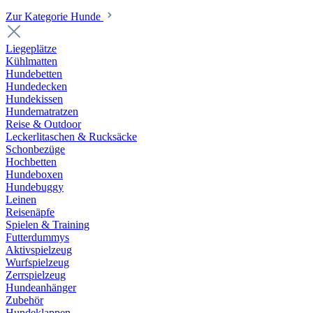
Zur Kategorie Hunde
Liegeplätze
Kühlmatten
Hundebetten
Hundedecken
Hundekissen
Hundematratzen
Reise & Outdoor
Leckerlitaschen & Rucksäcke
Schonbezüge
Hochbetten
Hundeboxen
Hundebuggy
Leinen
Reisenäpfe
Spielen & Training
Futterdummys
Aktivspielzeug
Wurfspielzeug
Zerrspielzeug
Hundeanhänger
Zubehör
Hundeklappen