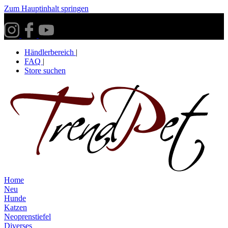
Zum Hauptinhalt springen
Versandkostenfrei ab 30€ innerhalb Deutschlands**
Händlerbereich
|
FAQ
|
Store suchen
Home
Neu
Hunde
Katzen
Neoprenstiefel
Diverses