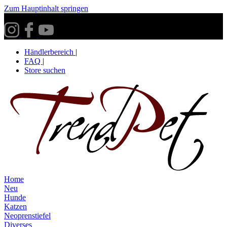
Zum Hauptinhalt springen
Versandkostenfrei ab 30€ innerhalb Deutschlands**
Händlerbereich
|
FAQ
|
Store suchen
Home
Neu
Hunde
Katzen
Neoprenstiefel
Diverses