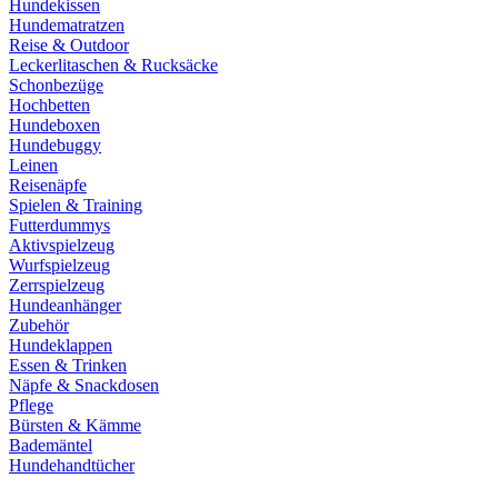
Hundekissen
Hundematratzen
Reise & Outdoor
Leckerlitaschen & Rucksäcke
Schonbezüge
Hochbetten
Hundeboxen
Hundebuggy
Leinen
Reisenäpfe
Spielen & Training
Futterdummys
Aktivspielzeug
Wurfspielzeug
Zerrspielzeug
Hundeanhänger
Zubehör
Hundeklappen
Essen & Trinken
Näpfe & Snackdosen
Pflege
Bürsten & Kämme
Bademäntel
Hundehandtücher