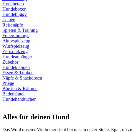
Hochbetten
Hundeboxen
Hundebuggy
Leinen
Reisenäpfe
Spielen & Training
Futterdummys
Aktivspielzeug
Wurfspielzeug
Zerrspielzeug
Hundeanhänger
Zubehör
Hundeklappen
Essen & Trinken
Näpfe & Snackdosen
Pflege
Bürsten & Kämme
Bademäntel
Hundehandtücher
Alles für deinen Hund
Das Wohl unserer Vierbeiner steht bei uns an erster Stelle. Egal, ob