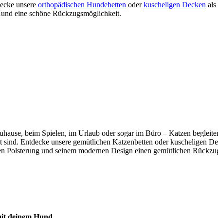
tdecke unsere
orthopädischen Hundebetten
oder
kuscheligen Decken
als
m Hund eine schöne Rückzugsmöglichkeit.
b zuhause, beim Spielen, im Urlaub oder sogar im Büro – Katzen beglei
mmt sind. Entdecke unsere gemütlichen Katzenbetten oder kuscheligen De
n Polsterung und seinem modernen Design einen gemütlichen Rückzugso
 mit deinem Hund