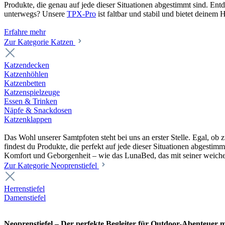
Produkte, die genau auf jede dieser Situationen abgestimmt sind. En
unterwegs? Unsere
TPX-Pro
ist faltbar und stabil und bietet deine
Erfahre mehr
Zur Kategorie Katzen
Katzendecken
Katzenhöhlen
Katzenbetten
Katzenspielzeuge
Essen & Trinken
Näpfe & Snackdosen
Katzenklappen
Das Wohl unserer Samtpfoten steht bei uns an erster Stelle. Egal, o
findest du Produkte, die perfekt auf jede dieser Situationen abgesti
Komfort und Geborgenheit – wie das LunaBed, das mit seiner weiche
Zur Kategorie Neoprenstiefel
Herrenstiefel
Damenstiefel
Neoprenstiefel – Der perfekte Begleiter für Outdoor-Abenteuer