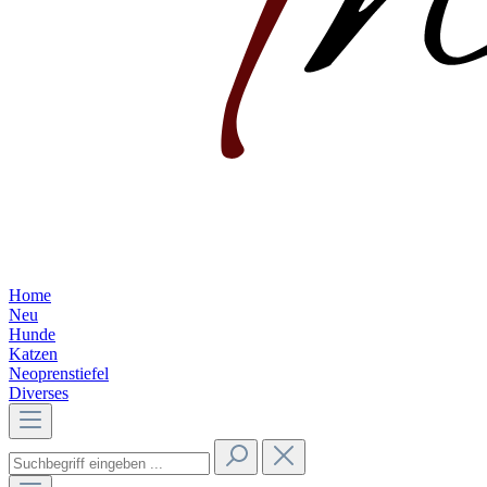
Home
Neu
Hunde
Katzen
Neoprenstiefel
Diverses