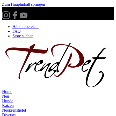
Zum Hauptinhalt springen
Versandkostenfrei ab 30€ innerhalb Deutschlands**
Händlerbereich
|
FAQ
|
Store suchen
Home
Neu
Hunde
Katzen
Neoprenstiefel
Diverses