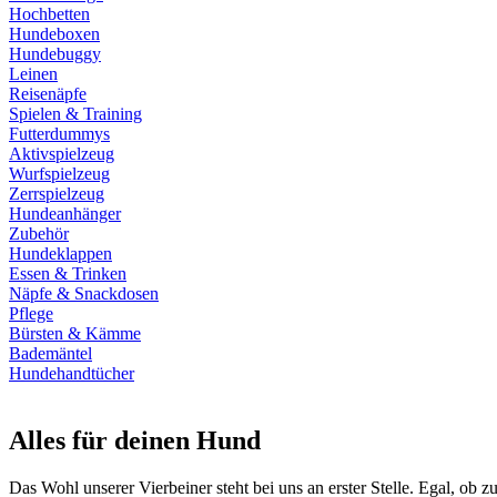
Hochbetten
Hundeboxen
Hundebuggy
Leinen
Reisenäpfe
Spielen & Training
Futterdummys
Aktivspielzeug
Wurfspielzeug
Zerrspielzeug
Hundeanhänger
Zubehör
Hundeklappen
Essen & Trinken
Näpfe & Snackdosen
Pflege
Bürsten & Kämme
Bademäntel
Hundehandtücher
Alles für deinen Hund
Das Wohl unserer Vierbeiner steht bei uns an erster Stelle. Egal, ob