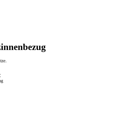
zinnenbezug
tze.
C
ug