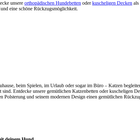
tdecke unsere
orthopädischen Hundebetten
oder
kuscheligen Decken
als
m Hund eine schöne Rückzugsmöglichkeit.
b zuhause, beim Spielen, im Urlaub oder sogar im Büro – Katzen beglei
mmt sind. Entdecke unsere gemütlichen Katzenbetten oder kuscheligen De
n Polsterung und seinem modernen Design einen gemütlichen Rückzugso
 mit deinem Hund