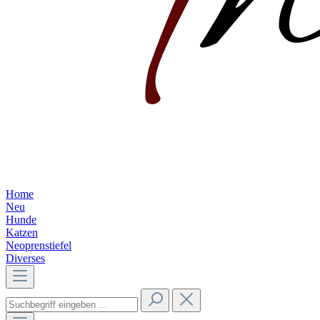
Home
Neu
Hunde
Katzen
Neoprenstiefel
Diverses