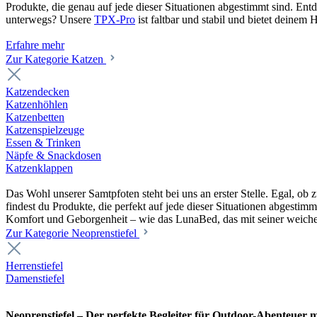
Produkte, die genau auf jede dieser Situationen abgestimmt sind. En
unterwegs? Unsere
TPX-Pro
ist faltbar und stabil und bietet deine
Erfahre mehr
Zur Kategorie Katzen
Katzendecken
Katzenhöhlen
Katzenbetten
Katzenspielzeuge
Essen & Trinken
Näpfe & Snackdosen
Katzenklappen
Das Wohl unserer Samtpfoten steht bei uns an erster Stelle. Egal, o
findest du Produkte, die perfekt auf jede dieser Situationen abgesti
Komfort und Geborgenheit – wie das LunaBed, das mit seiner weiche
Zur Kategorie Neoprenstiefel
Herrenstiefel
Damenstiefel
Neoprenstiefel – Der perfekte Begleiter für Outdoor-Abenteuer