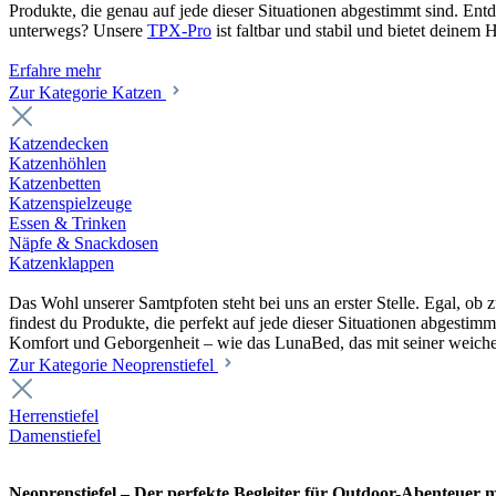
Produkte, die genau auf jede dieser Situationen abgestimmt sind. En
unterwegs? Unsere
TPX-Pro
ist faltbar und stabil und bietet deine
Erfahre mehr
Zur Kategorie Katzen
Katzendecken
Katzenhöhlen
Katzenbetten
Katzenspielzeuge
Essen & Trinken
Näpfe & Snackdosen
Katzenklappen
Das Wohl unserer Samtpfoten steht bei uns an erster Stelle. Egal, o
findest du Produkte, die perfekt auf jede dieser Situationen abgesti
Komfort und Geborgenheit – wie das LunaBed, das mit seiner weiche
Zur Kategorie Neoprenstiefel
Herrenstiefel
Damenstiefel
Neoprenstiefel – Der perfekte Begleiter für Outdoor-Abenteuer