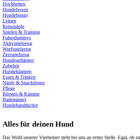
Hochbetten
Hundeboxen
Hundebuggy
Leinen
Reisenäpfe
Spielen & Training
Futterdummys
Aktivspielzeug
Wurfspielzeug
Zerrspielzeug
Hundeanhänger
Zubehör
Hundeklappen
Essen & Trinken
Näpfe & Snackdosen
Pflege
Bürsten & Kämme
Bademäntel
Hundehandtücher
Alles für deinen Hund
Das Wohl unserer Vierbeiner steht bei uns an erster Stelle. Egal, ob