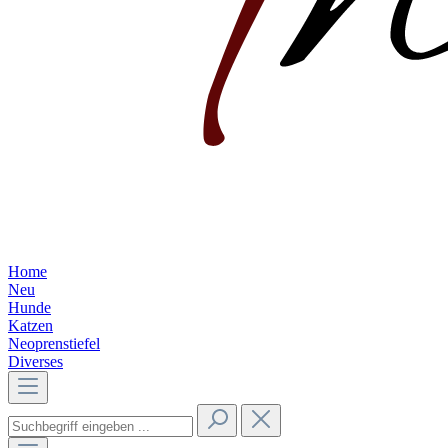
Home
Neu
Hunde
Katzen
Neoprenstiefel
Diverses