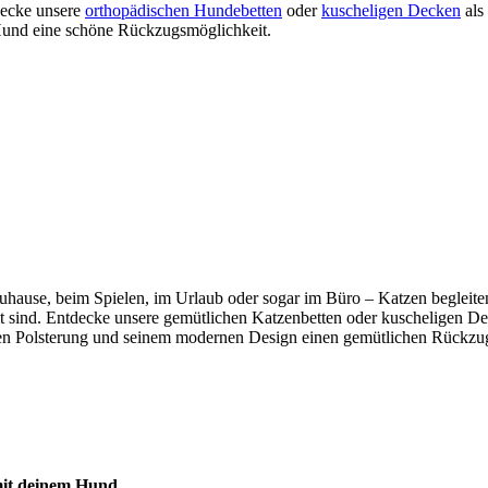
tdecke unsere
orthopädischen Hundebetten
oder
kuscheligen Decken
als
m Hund eine schöne Rückzugsmöglichkeit.
b zuhause, beim Spielen, im Urlaub oder sogar im Büro – Katzen beglei
mmt sind. Entdecke unsere gemütlichen Katzenbetten oder kuscheligen De
n Polsterung und seinem modernen Design einen gemütlichen Rückzugso
 mit deinem Hund