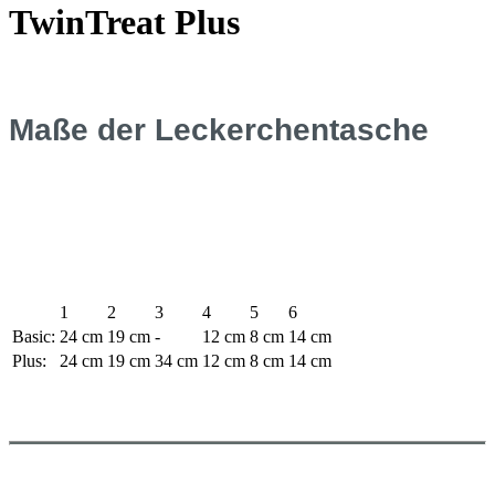
TwinTreat Plus
Maße der Leckerchentasche
1
2
3
4
5
6
Basic:
24 cm
19 cm
-
12 cm
8 cm
14 cm
Plus:
24 cm
19 cm
34 cm
12 cm
8 cm
14 cm