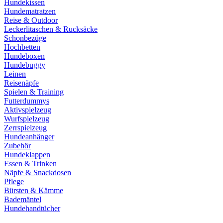
Hundekissen
Hundematratzen
Reise & Outdoor
Leckerlitaschen & Rucksäcke
Schonbezüge
Hochbetten
Hundeboxen
Hundebuggy
Leinen
Reisenäpfe
Spielen & Training
Futterdummys
Aktivspielzeug
Wurfspielzeug
Zerrspielzeug
Hundeanhänger
Zubehör
Hundeklappen
Essen & Trinken
Näpfe & Snackdosen
Pflege
Bürsten & Kämme
Bademäntel
Hundehandtücher