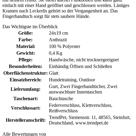
einfach mit einer Hand geöffnet und geschlossen werden. Lästiges
Kramen nach Leckerlis gehört so der Vergangenheit an. Das
Fingerhandtuch sorgt für stets saubere Hände.
Das Wichtigste im Überblick
Größe:
24x19 cm
Farbe:
Anthrazit
Material:
100 % Polyester
Gewicht:
0,4 Kg
Pflege:
Handwäsche
, nicht trocknergeeignet
Besonderheiten:
Einhändig Öffnen und Schließen
Oberflächenstruktur:
Glatt
Einsatzbereich:
Hundetraining
, Outdoor
Gurt
, Zwei Fingerhandtücher
, Zwei
Lieferumfang:
auswaschbare Innentaschen
Taschenart:
Bauchtasche
Federverschluss
, Klettverschluss
,
Verschlussart:
Reißverschluss
TrendPet, Siemensstr. 11, 48565, Steinfurt,
Herstelleranschrift:
Deutschland, www.trendpet.de
Alle Bewertungen von