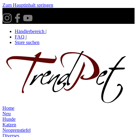
Zum Hauptinhalt springen
Versandkostenfrei ab 30€ innerhalb Deutschlands**
Händlerbereich
|
FAQ
|
Store suchen
Home
Neu
Hunde
Katzen
Neoprenstiefel
Diverses