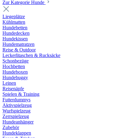
Zur Kategorie Hunde
Liegeplätze
Kühlmatten
Hundebetten
Hundedecken
Hundekissen
Hundematratzen
Reise & Outdoor
Leckerlitaschen & Rucksäcke
Schonbezüge
Hochbetten
Hundeboxen
Hundebuggy
Leinen
Reisenäpfe
Spielen & Training
Futterdummys
Aktivspielzeug
Wurfspielzeug
Zerrspielzeug
Hundeanhänger
Zubehör
Hundeklappen