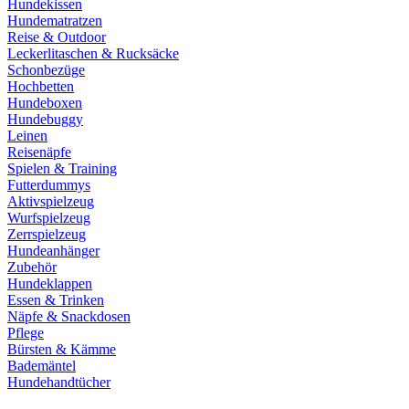
Hundekissen
Hundematratzen
Reise & Outdoor
Leckerlitaschen & Rucksäcke
Schonbezüge
Hochbetten
Hundeboxen
Hundebuggy
Leinen
Reisenäpfe
Spielen & Training
Futterdummys
Aktivspielzeug
Wurfspielzeug
Zerrspielzeug
Hundeanhänger
Zubehör
Hundeklappen
Essen & Trinken
Näpfe & Snackdosen
Pflege
Bürsten & Kämme
Bademäntel
Hundehandtücher