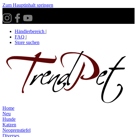
Zum Hauptinhalt springen
Versandkostenfrei ab 30€ innerhalb Deutschlands**
Händlerbereich
|
FAQ
|
Store suchen
Home
Neu
Hunde
Katzen
Neoprenstiefel
Diverses