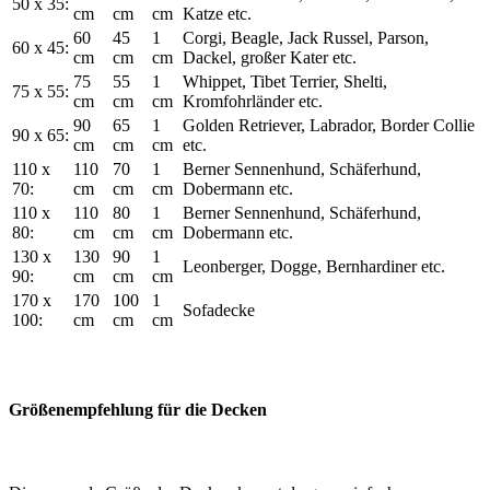
50 x 35:
cm
cm
cm
Katze etc.
60
45
1
Corgi, Beagle, Jack Russel, Parson,
60 x 45:
cm
cm
cm
Dackel, großer Kater etc.
75
55
1
Whippet, Tibet Terrier, Shelti,
75 x 55:
cm
cm
cm
Kromfohrländer etc.
90
65
1
Golden Retriever, Labrador, Border Collie
90 x 65:
cm
cm
cm
etc.
110 x
110
70
1
Berner Sennenhund, Schäferhund,
70:
cm
cm
cm
Dobermann etc.
110 x
110
80
1
Berner Sennenhund, Schäferhund,
80:
cm
cm
cm
Dobermann etc.
130 x
130
90
1
Leonberger, Dogge, Bernhardiner etc.
90:
cm
cm
cm
170 x
170
100
1
Sofadecke
100:
cm
cm
cm
Größenempfehlung für die Decken