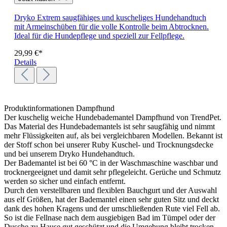
Dryko
Extrem saugfähiges und kuscheliges Hundehandtuch
mit Armeinschüben für die volle Kontrolle beim Abtrocknen.
Ideal für die Hundepflege und speziell zur Fellpflege.
29,99 €*
Details
Produktinformationen Dampfhund
Der kuschelig weiche Hundebademantel Dampfhund von TrendPet.
Das Material des Hundebademantels ist sehr saugfähig und nimmt
mehr Flüssigkeiten auf, als bei vergleichbaren Modellen. Bekannt ist
der Stoff schon bei unserer Ruby Kuschel- und Trocknungsdecke
und bei unserem Dryko Hundehandtuch.
Der Bademantel ist bei 60 °C in der Waschmaschine waschbar und
trocknergeeignet und damit sehr pflegeleicht. Gerüche und Schmutz
werden so sicher und einfach entfernt.
Durch den verstellbaren und flexiblen Bauchgurt und der Auswahl
aus elf Größen, hat der Bademantel einen sehr guten Sitz und deckt
dank des hohen Kragens und der umschließenden Rute viel Fell ab.
So ist die Fellnase nach dem ausgiebigen Bad im Tümpel oder der
Dusche zu Hause gut geschützt und die Umgebung bleibt trocken