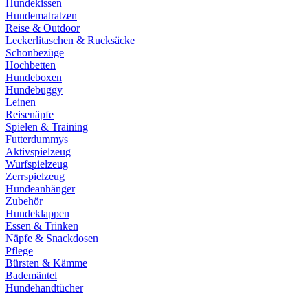
Hundekissen
Hundematratzen
Reise & Outdoor
Leckerlitaschen & Rucksäcke
Schonbezüge
Hochbetten
Hundeboxen
Hundebuggy
Leinen
Reisenäpfe
Spielen & Training
Futterdummys
Aktivspielzeug
Wurfspielzeug
Zerrspielzeug
Hundeanhänger
Zubehör
Hundeklappen
Essen & Trinken
Näpfe & Snackdosen
Pflege
Bürsten & Kämme
Bademäntel
Hundehandtücher