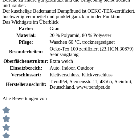
und sauber.
Der kuschelige Bademantel Dampfhund ist OEKO-TEX-zertifiziert,
hochwertig verarbeitet und punktet ganz klar in der Funktion.
Das Wichtigste im Überblick
Farbe:
Grau
Material:
20 % Polyamid
, 80 % Polyester
Pflege:
Waschen 60 °C
, trocknergeeignet
Oeko-Tex 100 zertifiziert (23.HCN.30679)
,
Besonderheiten:
Sehr saugfähig
Oberflächenstruktur:
Extra weich
Einsatzbereich:
Auto
, Indoor
, Outdoor
Verschlussart:
Klettverschluss
, Klickverschluss
TrendPet, Siemensstr. 11, 48565, Steinfurt,
Herstelleranschrift:
Deutschland, www.trendpet.de
Alle Bewertungen von