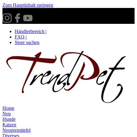
Zum Hauptinhalt springen
Versandkostenfrei ab 30€ innerhalb Deutschlands**
Händlerbereich
|
FAQ
|
Store suchen
Home
Neu
Hunde
Katzen
Neoprenstiefel
Diverses