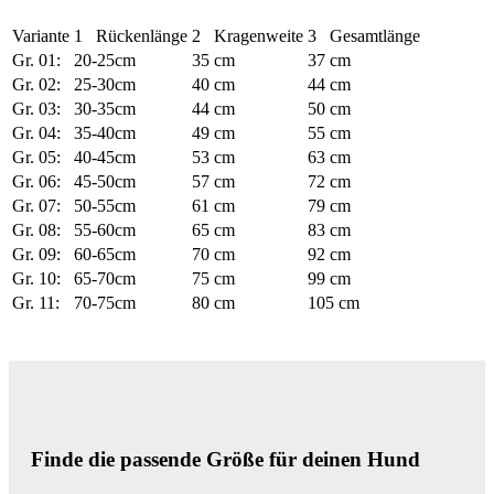
Variante
1
Rückenlänge
2
Kragenweite
3
Gesamtlänge
Gr. 01:
20-25cm
35 cm
37 cm
Gr. 02:
25-30cm
40 cm
44 cm
Gr. 03:
30-35cm
44 cm
50 cm
Gr. 04:
35-40cm
49 cm
55 cm
Gr. 05:
40-45cm
53 cm
63 cm
Gr. 06:
45-50cm
57 cm
72 cm
Gr. 07:
50-55cm
61 cm
79 cm
Gr. 08:
55-60cm
65 cm
83 cm
Gr. 09:
60-65cm
70 cm
92 cm
Gr. 10:
65-70cm
75 cm
99 cm
Gr. 11:
70-75cm
80 cm
105 cm
Finde die passende Größe für deinen Hund