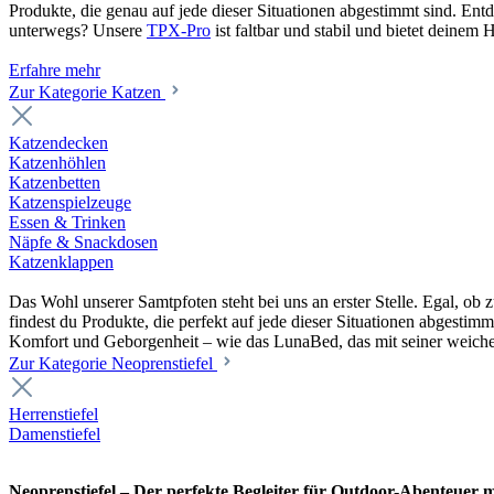
Produkte, die genau auf jede dieser Situationen abgestimmt sind. En
unterwegs? Unsere
TPX-Pro
ist faltbar und stabil und bietet deine
Erfahre mehr
Zur Kategorie Katzen
Katzendecken
Katzenhöhlen
Katzenbetten
Katzenspielzeuge
Essen & Trinken
Näpfe & Snackdosen
Katzenklappen
Das Wohl unserer Samtpfoten steht bei uns an erster Stelle. Egal, o
findest du Produkte, die perfekt auf jede dieser Situationen abgesti
Komfort und Geborgenheit – wie das LunaBed, das mit seiner weiche
Zur Kategorie Neoprenstiefel
Herrenstiefel
Damenstiefel
Neoprenstiefel – Der perfekte Begleiter für Outdoor-Abenteuer