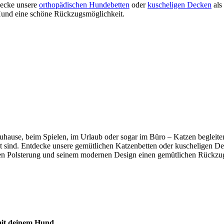
tdecke unsere
orthopädischen Hundebetten
oder
kuscheligen Decken
als
m Hund eine schöne Rückzugsmöglichkeit.
b zuhause, beim Spielen, im Urlaub oder sogar im Büro – Katzen beglei
mmt sind. Entdecke unsere gemütlichen Katzenbetten oder kuscheligen De
n Polsterung und seinem modernen Design einen gemütlichen Rückzugso
 mit deinem Hund