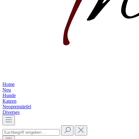
Home
Neu
Hunde
Katzen
Neoprenstiefel
Diverses