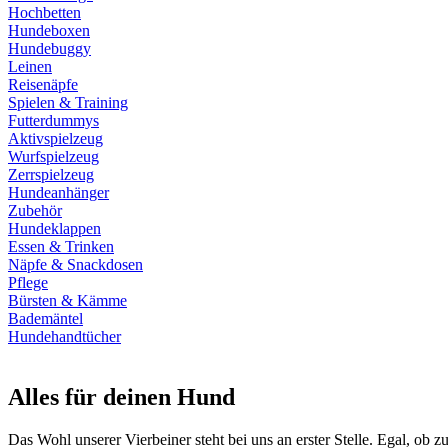
Hochbetten
Hundeboxen
Hundebuggy
Leinen
Reisenäpfe
Spielen & Training
Futterdummys
Aktivspielzeug
Wurfspielzeug
Zerrspielzeug
Hundeanhänger
Zubehör
Hundeklappen
Essen & Trinken
Näpfe & Snackdosen
Pflege
Bürsten & Kämme
Bademäntel
Hundehandtücher
Alles für deinen Hund
Das Wohl unserer Vierbeiner steht bei uns an erster Stelle. Egal, ob