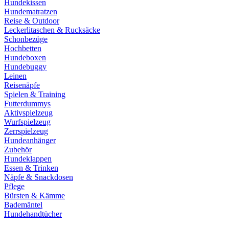
Hundekissen
Hundematratzen
Reise & Outdoor
Leckerlitaschen & Rucksäcke
Schonbezüge
Hochbetten
Hundeboxen
Hundebuggy
Leinen
Reisenäpfe
Spielen & Training
Futterdummys
Aktivspielzeug
Wurfspielzeug
Zerrspielzeug
Hundeanhänger
Zubehör
Hundeklappen
Essen & Trinken
Näpfe & Snackdosen
Pflege
Bürsten & Kämme
Bademäntel
Hundehandtücher