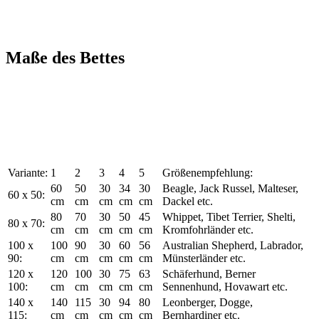
Maße des Bettes
Variante:
1
2
3
4
5
Größenempfehlung:
60
50
30
34
30
Beagle, Jack Russel, Malteser,
60 x 50:
cm
cm
cm
cm
cm
Dackel etc.
80
70
30
50
45
Whippet, Tibet Terrier, Shelti,
80 x 70:
cm
cm
cm
cm
cm
Kromfohrländer etc.
100 x
100
90
30
60
56
Australian Shepherd, Labrador,
90:
cm
cm
cm
cm
cm
Münsterländer etc.
120 x
120
100
30
75
63
Schäferhund, Berner
100:
cm
cm
cm
cm
cm
Sennenhund, Hovawart etc.
140 x
140
115
30
94
80
Leonberger, Dogge,
115:
cm
cm
cm
cm
cm
Bernhardiner etc.