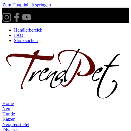
Zum Hauptinhalt springen
Versandkostenfrei ab 30€ innerhalb Deutschlands**
Händlerbereich
|
FAQ
|
Store suchen
Home
Neu
Hunde
Katzen
Neoprenstiefel
Diverses