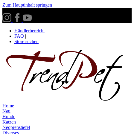
Zum Hauptinhalt springen
Versandkostenfrei ab 30€ innerhalb Deutschlands**
Händlerbereich
|
FAQ
|
Store suchen
Home
Neu
Hunde
Katzen
Neoprenstiefel
Diverses