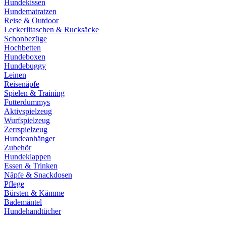
Hundekissen
Hundematratzen
Reise & Outdoor
Leckerlitaschen & Rucksäcke
Schonbezüge
Hochbetten
Hundeboxen
Hundebuggy
Leinen
Reisenäpfe
Spielen & Training
Futterdummys
Aktivspielzeug
Wurfspielzeug
Zerrspielzeug
Hundeanhänger
Zubehör
Hundeklappen
Essen & Trinken
Näpfe & Snackdosen
Pflege
Bürsten & Kämme
Bademäntel
Hundehandtücher