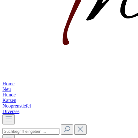
Home
Neu
Hunde
Katzen
Neoprenstiefel
Diverses