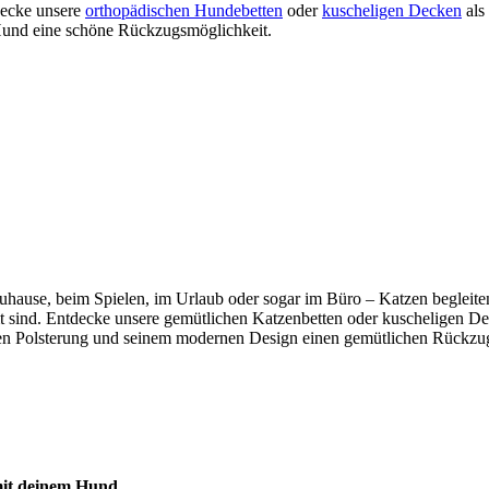
tdecke unsere
orthopädischen Hundebetten
oder
kuscheligen Decken
als
m Hund eine schöne Rückzugsmöglichkeit.
b zuhause, beim Spielen, im Urlaub oder sogar im Büro – Katzen beglei
mmt sind. Entdecke unsere gemütlichen Katzenbetten oder kuscheligen De
n Polsterung und seinem modernen Design einen gemütlichen Rückzugso
 mit deinem Hund