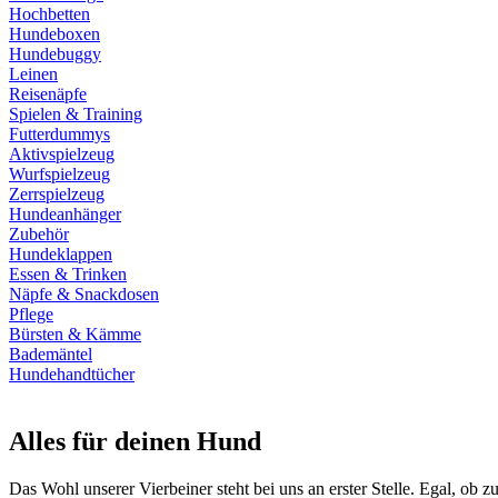
Hochbetten
Hundeboxen
Hundebuggy
Leinen
Reisenäpfe
Spielen & Training
Futterdummys
Aktivspielzeug
Wurfspielzeug
Zerrspielzeug
Hundeanhänger
Zubehör
Hundeklappen
Essen & Trinken
Näpfe & Snackdosen
Pflege
Bürsten & Kämme
Bademäntel
Hundehandtücher
Alles für deinen Hund
Das Wohl unserer Vierbeiner steht bei uns an erster Stelle. Egal, ob