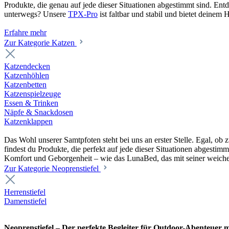
Produkte, die genau auf jede dieser Situationen abgestimmt sind. En
unterwegs? Unsere
TPX-Pro
ist faltbar und stabil und bietet deine
Erfahre mehr
Zur Kategorie Katzen
Katzendecken
Katzenhöhlen
Katzenbetten
Katzenspielzeuge
Essen & Trinken
Näpfe & Snackdosen
Katzenklappen
Das Wohl unserer Samtpfoten steht bei uns an erster Stelle. Egal, o
findest du Produkte, die perfekt auf jede dieser Situationen abgesti
Komfort und Geborgenheit – wie das LunaBed, das mit seiner weiche
Zur Kategorie Neoprenstiefel
Herrenstiefel
Damenstiefel
Neoprenstiefel – Der perfekte Begleiter für Outdoor-Abenteuer