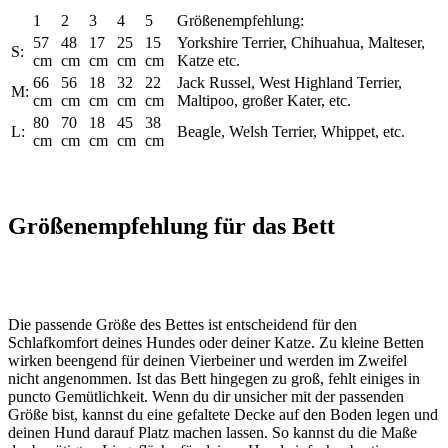
1
2
3
4
5
Größenempfehlung:
57
48
17
25
15
Yorkshire Terrier, Chihuahua, Malteser,
S:
cm
cm
cm
cm
cm
Katze etc.
66
56
18
32
22
Jack Russel, West Highland Terrier,
M:
cm
cm
cm
cm
cm
Maltipoo, großer Kater, etc.
80
70
18
45
38
L:
Beagle, Welsh Terrier, Whippet, etc.
cm
cm
cm
cm
cm
Größenempfehlung für das Bett
Die passende Größe des Bettes ist entscheidend für den
Schlafkomfort deines Hundes oder deiner Katze. Zu kleine Betten
wirken beengend für deinen Vierbeiner und werden im Zweifel
nicht angenommen. Ist das Bett hingegen zu groß, fehlt einiges in
puncto Gemütlichkeit. Wenn du dir unsicher mit der passenden
Größe bist, kannst du eine gefaltete Decke auf den Boden legen und
deinen Hund darauf Platz machen lassen. So kannst du die Maße