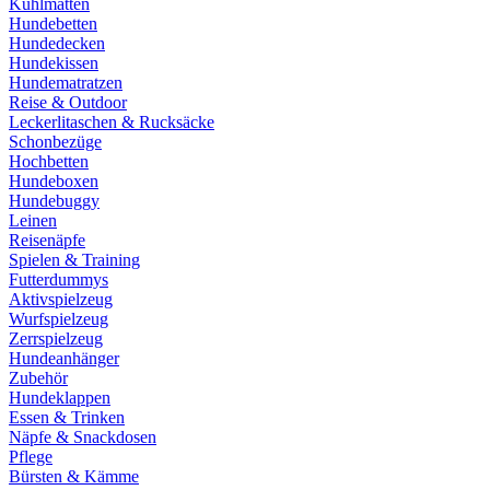
Kühlmatten
Hundebetten
Hundedecken
Hundekissen
Hundematratzen
Reise & Outdoor
Leckerlitaschen & Rucksäcke
Schonbezüge
Hochbetten
Hundeboxen
Hundebuggy
Leinen
Reisenäpfe
Spielen & Training
Futterdummys
Aktivspielzeug
Wurfspielzeug
Zerrspielzeug
Hundeanhänger
Zubehör
Hundeklappen
Essen & Trinken
Näpfe & Snackdosen
Pflege
Bürsten & Kämme