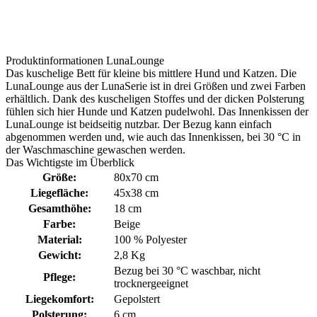
Produktinformationen LunaLounge
Das kuschelige Bett für kleine bis mittlere Hund und Katzen. Die
LunaLounge aus der LunaSerie ist in drei Größen und zwei Farben
erhältlich. Dank des kuscheligen Stoffes und der dicken Polsterung
fühlen sich hier Hunde und Katzen pudelwohl. Das Innenkissen der
LunaLounge ist beidseitig nutzbar. Der Bezug kann einfach
abgenommen werden und, wie auch das Innenkissen, bei 30 °C in
der Waschmaschine gewaschen werden.
Das Wichtigste im Überblick
Größe:
80x70 cm
Liegefläche:
45x38 cm
Gesamthöhe:
18 cm
Farbe:
Beige
Material:
100 % Polyester
Gewicht:
2,8 Kg
Bezug bei 30 °C waschbar
, nicht
Pflege:
trocknergeeignet
Liegekomfort:
Gepolstert
Polsterung:
6 cm