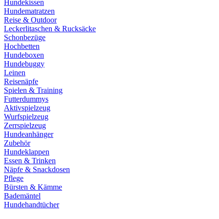
Hundekissen
Hundematratzen
Reise & Outdoor
Leckerlitaschen & Rucksäcke
Schonbezüge
Hochbetten
Hundeboxen
Hundebuggy
Leinen
Reisenäpfe
Spielen & Training
Futterdummys
Aktivspielzeug
Wurfspielzeug
Zerrspielzeug
Hundeanhänger
Zubehör
Hundeklappen
Essen & Trinken
Näpfe & Snackdosen
Pflege
Bürsten & Kämme
Bademäntel
Hundehandtücher