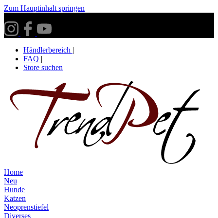
Zum Hauptinhalt springen
Versandkostenfrei ab 30€ innerhalb Deutschlands**
Händlerbereich
|
FAQ
|
Store suchen
Home
Neu
Hunde
Katzen
Neoprenstiefel
Diverses