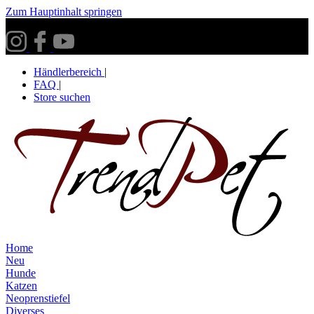
Zum Hauptinhalt springen
Versandkostenfrei ab 30€ innerhalb Deutschlands**
Händlerbereich
|
FAQ
|
Store suchen
Home
Neu
Hunde
Katzen
Neoprenstiefel
Diverses