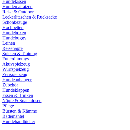
Hundekissen
Hundematratzen
Reise & Outdoor
Leckerlitaschen & Rucksäcke
Schonbezüge
Hochbetten
Hundeboxen
Hundebuggy
Leinen
Reisenäpfe
Spielen & Training
Futterdummys
Aktivspielzeug
Wurfspielzeug
Zerrspielzeug
Hundeanhänger
Zubehör
Hundeklappen
Essen & Trinken
Näpfe & Snackdosen
Pflege
Bürsten & Kämme
Bademäntel
Hundehandtücher