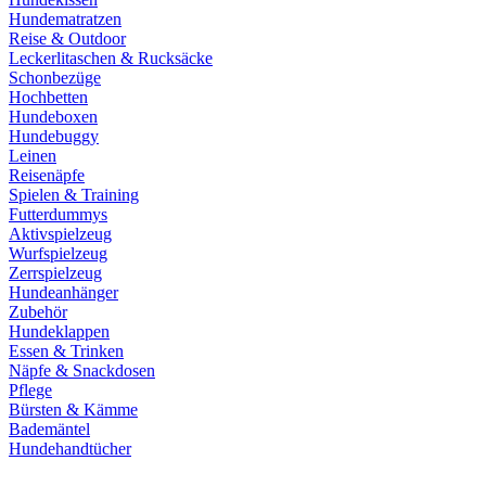
Hundematratzen
Reise & Outdoor
Leckerlitaschen & Rucksäcke
Schonbezüge
Hochbetten
Hundeboxen
Hundebuggy
Leinen
Reisenäpfe
Spielen & Training
Futterdummys
Aktivspielzeug
Wurfspielzeug
Zerrspielzeug
Hundeanhänger
Zubehör
Hundeklappen
Essen & Trinken
Näpfe & Snackdosen
Pflege
Bürsten & Kämme
Bademäntel
Hundehandtücher