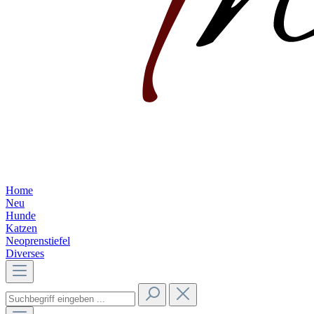
Home
Neu
Hunde
Katzen
Neoprenstiefel
Diverses