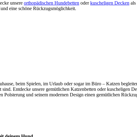
tdecke unsere
orthopädischen Hundebetten
oder
kuscheligen Decken
als
m Hund eine schöne Rückzugsmöglichkeit.
b zuhause, beim Spielen, im Urlaub oder sogar im Büro – Katzen beglei
mmt sind. Entdecke unsere gemütlichen Katzenbetten oder kuscheligen De
n Polsterung und seinem modernen Design einen gemütlichen Rückzugso
 mit deinem Hund