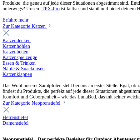
Produkte, die genau auf jede dieser Situationen abgestimmt sind. En
unterwegs? Unsere
TPX-Pro
ist faltbar und stabil und bietet deine
Erfahre mehr
Zur Kategorie Katzen
Katzendecken
Katzenhöhlen
Katzenbetten
Katzenspielzeuge
Essen & Trinken
Näpfe & Snackdosen
Katzenklappen
Das Wohl unserer Samtpfoten steht bei uns an erster Stelle. Egal, o
findest du Produkte, die perfekt auf jede dieser Situationen abgesti
Komfort und Geborgenheit – wie das LunaBed, das mit seiner weiche
Zur Kategorie Neoprenstiefel
Herrenstiefel
Damenstiefel
Neoprenstiefel – Der perfekte Begleiter für Outdoor-Abenteuer