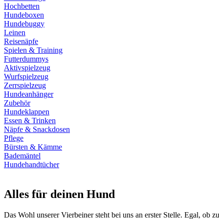
Hochbetten
Hundeboxen
Hundebuggy
Leinen
Reisenäpfe
Spielen & Training
Futterdummys
Aktivspielzeug
Wurfspielzeug
Zerrspielzeug
Hundeanhänger
Zubehör
Hundeklappen
Essen & Trinken
Näpfe & Snackdosen
Pflege
Bürsten & Kämme
Bademäntel
Hundehandtücher
Alles für deinen Hund
Das Wohl unserer Vierbeiner steht bei uns an erster Stelle. Egal, ob