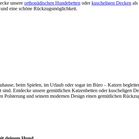
tdecke unsere
orthopädischen Hundebetten
oder
kuscheligen Decken
als
m Hund eine schöne Rückzugsmöglichkeit.
b zuhause, beim Spielen, im Urlaub oder sogar im Büro – Katzen beglei
mmt sind. Entdecke unsere gemütlichen Katzenbetten oder kuscheligen De
n Polsterung und seinem modernen Design einen gemütlichen Rückzugso
 mit deinem Hund