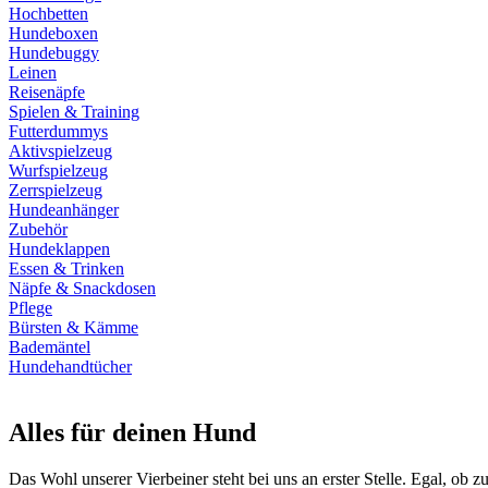
Hochbetten
Hundeboxen
Hundebuggy
Leinen
Reisenäpfe
Spielen & Training
Futterdummys
Aktivspielzeug
Wurfspielzeug
Zerrspielzeug
Hundeanhänger
Zubehör
Hundeklappen
Essen & Trinken
Näpfe & Snackdosen
Pflege
Bürsten & Kämme
Bademäntel
Hundehandtücher
Alles für deinen Hund
Das Wohl unserer Vierbeiner steht bei uns an erster Stelle. Egal, ob