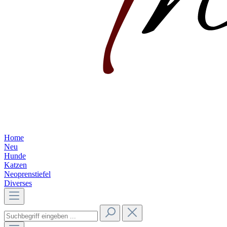
Home
Neu
Hunde
Katzen
Neoprenstiefel
Diverses