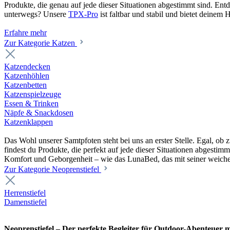
Produkte, die genau auf jede dieser Situationen abgestimmt sind. En
unterwegs? Unsere
TPX-Pro
ist faltbar und stabil und bietet deine
Erfahre mehr
Zur Kategorie Katzen
Katzendecken
Katzenhöhlen
Katzenbetten
Katzenspielzeuge
Essen & Trinken
Näpfe & Snackdosen
Katzenklappen
Das Wohl unserer Samtpfoten steht bei uns an erster Stelle. Egal, o
findest du Produkte, die perfekt auf jede dieser Situationen abgesti
Komfort und Geborgenheit – wie das LunaBed, das mit seiner weiche
Zur Kategorie Neoprenstiefel
Herrenstiefel
Damenstiefel
Neoprenstiefel – Der perfekte Begleiter für Outdoor-Abenteuer