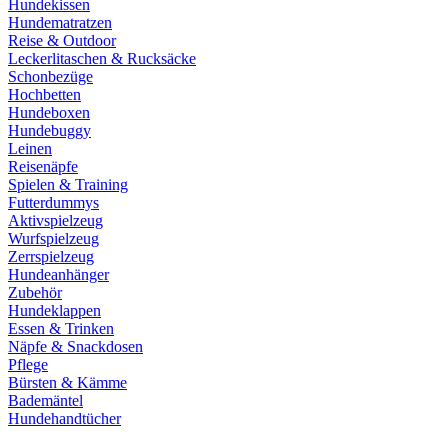
Hundekissen
Hundematratzen
Reise & Outdoor
Leckerlitaschen & Rucksäcke
Schonbezüge
Hochbetten
Hundeboxen
Hundebuggy
Leinen
Reisenäpfe
Spielen & Training
Futterdummys
Aktivspielzeug
Wurfspielzeug
Zerrspielzeug
Hundeanhänger
Zubehör
Hundeklappen
Essen & Trinken
Näpfe & Snackdosen
Pflege
Bürsten & Kämme
Bademäntel
Hundehandtücher