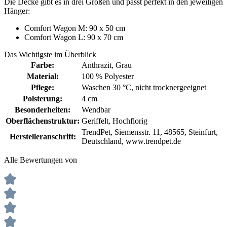
Die Decke gibt es in drei Größen und passt perfekt in den jeweiligen
Hänger:
Comfort Wagon M: 90 x 50 cm
Comfort Wagon L: 90 x 70 cm
Das Wichtigste im Überblick
Farbe:
Anthrazit
, Grau
Material:
100 % Polyester
Pflege:
Waschen 30 °C
, nicht trocknergeeignet
Polsterung:
4 cm
Besonderheiten:
Wendbar
Oberflächenstruktur:
Geriffelt
, Hochflorig
TrendPet, Siemensstr. 11, 48565, Steinfurt,
Herstelleranschrift:
Deutschland, www.trendpet.de
Alle Bewertungen von