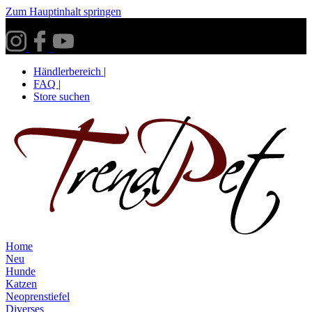
Zum Hauptinhalt springen
Versandkostenfrei ab 30€ innerhalb Deutschlands**
Händlerbereich
|
FAQ
|
Store suchen
Home
Neu
Hunde
Katzen
Neoprenstiefel
Diverses