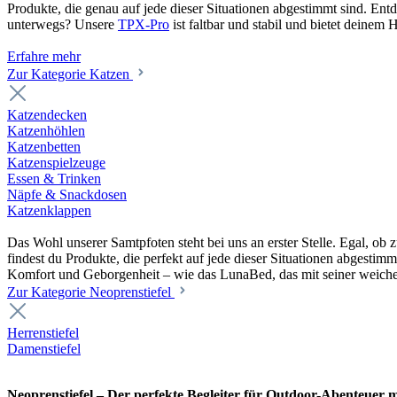
Produkte, die genau auf jede dieser Situationen abgestimmt sind. En
unterwegs? Unsere
TPX-Pro
ist faltbar und stabil und bietet deine
Erfahre mehr
Zur Kategorie Katzen
Katzendecken
Katzenhöhlen
Katzenbetten
Katzenspielzeuge
Essen & Trinken
Näpfe & Snackdosen
Katzenklappen
Das Wohl unserer Samtpfoten steht bei uns an erster Stelle. Egal, o
findest du Produkte, die perfekt auf jede dieser Situationen abgesti
Komfort und Geborgenheit – wie das LunaBed, das mit seiner weiche
Zur Kategorie Neoprenstiefel
Herrenstiefel
Damenstiefel
Neoprenstiefel – Der perfekte Begleiter für Outdoor-Abenteuer