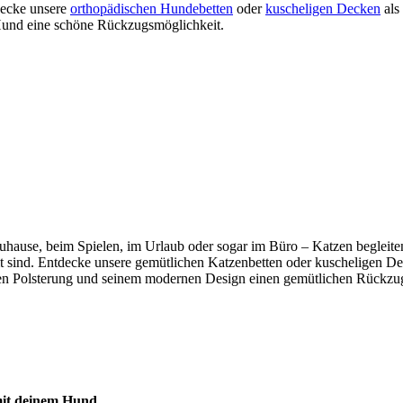
tdecke unsere
orthopädischen Hundebetten
oder
kuscheligen Decken
als
m Hund eine schöne Rückzugsmöglichkeit.
b zuhause, beim Spielen, im Urlaub oder sogar im Büro – Katzen beglei
mmt sind. Entdecke unsere gemütlichen Katzenbetten oder kuscheligen De
n Polsterung und seinem modernen Design einen gemütlichen Rückzugso
 mit deinem Hund