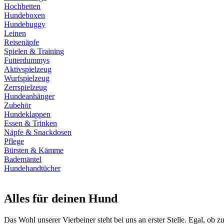
Hochbetten
Hundeboxen
Hundebuggy
Leinen
Reisenäpfe
Spielen & Training
Futterdummys
Aktivspielzeug
Wurfspielzeug
Zerrspielzeug
Hundeanhänger
Zubehör
Hundeklappen
Essen & Trinken
Näpfe & Snackdosen
Pflege
Bürsten & Kämme
Bademäntel
Hundehandtücher
Alles für deinen Hund
Das Wohl unserer Vierbeiner steht bei uns an erster Stelle. Egal, ob