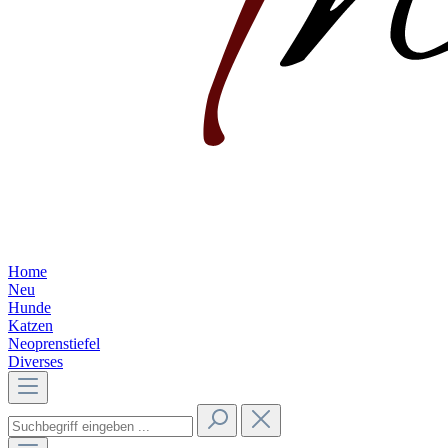
Home
Neu
Hunde
Katzen
Neoprenstiefel
Diverses