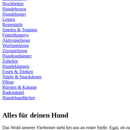
Hochbetten
Hundeboxen
Hundebuggy
Leinen
Reisenäpfe
Spielen & Training
Futterdummys
Aktivspielzeug
Wurfspielzeug
Zerrspielzeug
Hundeanhänger
Zubehör
Hundeklappen
Essen & Trinken
Näpfe & Snackdosen
Pflege
Bürsten & Kämme
Bademäntel
Hundehandtücher
Alles für deinen Hund
Das Wohl unserer Vierbeiner steht bei uns an erster Stelle. Egal, ob