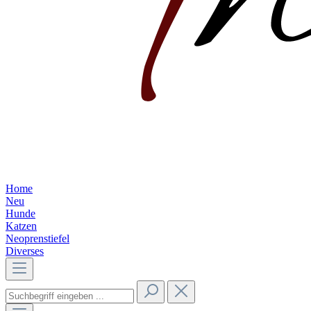
Home
Neu
Hunde
Katzen
Neoprenstiefel
Diverses