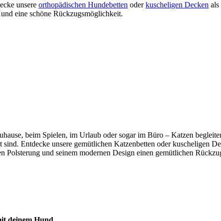
tdecke unsere
orthopädischen Hundebetten
oder
kuscheligen Decken
als
m Hund eine schöne Rückzugsmöglichkeit.
b zuhause, beim Spielen, im Urlaub oder sogar im Büro – Katzen beglei
mmt sind. Entdecke unsere gemütlichen Katzenbetten oder kuscheligen De
n Polsterung und seinem modernen Design einen gemütlichen Rückzugso
 mit deinem Hund