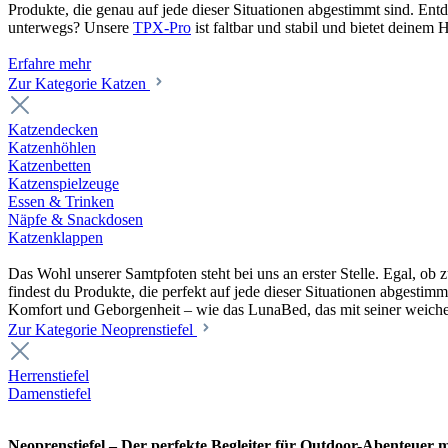
Produkte, die genau auf jede dieser Situationen abgestimmt sind. En
unterwegs? Unsere
TPX-Pro
ist faltbar und stabil und bietet deine
Erfahre mehr
Zur Kategorie Katzen
Katzendecken
Katzenhöhlen
Katzenbetten
Katzenspielzeuge
Essen & Trinken
Näpfe & Snackdosen
Katzenklappen
Das Wohl unserer Samtpfoten steht bei uns an erster Stelle. Egal, o
findest du Produkte, die perfekt auf jede dieser Situationen abgesti
Komfort und Geborgenheit – wie das LunaBed, das mit seiner weiche
Zur Kategorie Neoprenstiefel
Herrenstiefel
Damenstiefel
Neoprenstiefel – Der perfekte Begleiter für Outdoor-Abenteuer